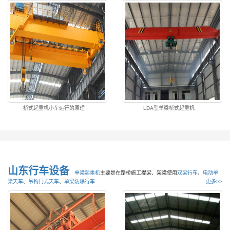
桥式起重机小车运行的原理
LDA型单梁桥式起重机
山东行车设备
单梁起重机
主要是在路桥施工提梁、架梁使用
双梁行车
、
电动单
梁天车
、
吊钩门式天车
、
单梁防爆行车
更多>>