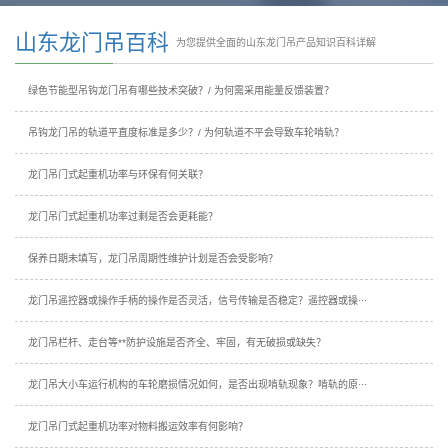
山东龙门吊百科
为您提供全面的山东龙门吊产品知识百科详解
绿色节能型吊钩龙门吊有哪些技术突破？/ 为何需采用能量反馈装置？
吊钩龙门吊的轨道平直度标准是多少？/ 为何轨道不平会导致车轮啃轨？
龙门吊门式起重机功率与环保有何关联？
龙门吊门式起重机功率过剩是否会更耗能？
保养日期未填写，龙门吊周期性维护计划是否会受影响？
龙门吊遥控器或操作手柄的操作是否灵活，信号传输是否稳定？遥控器或操···
龙门吊栏杆、走台等**防护设施是否齐全、牢固，有无破损或缺失？
龙门吊大小车运行机构的车轮磨损情况如何，是否出现啃轨现象？啃轨的原···
龙门吊门式起重机功率对物料搬运效率有何影响？