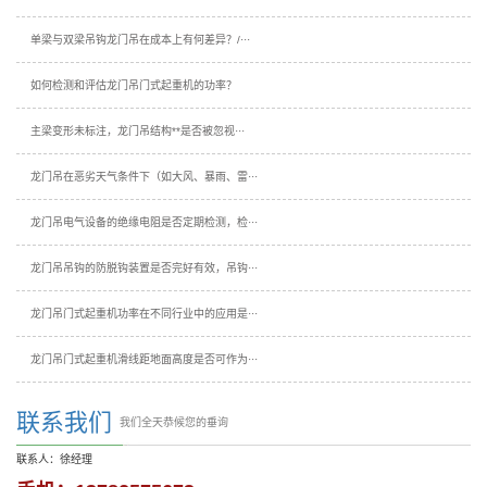
单梁与双梁吊钩龙门吊在成本上有何差异？/···
如何检测和评估龙门吊门式起重机的功率？
主梁变形未标注，龙门吊结构**是否被忽视···
龙门吊在恶劣天气条件下（如大风、暴雨、雷···
龙门吊电气设备的绝缘电阻是否定期检测，检···
龙门吊吊钩的防脱钩装置是否完好有效，吊钩···
龙门吊门式起重机功率在不同行业中的应用是···
龙门吊门式起重机滑线距地面高度是否可作为···
联系我们
我们全天恭候您的垂询
联系人：徐经理