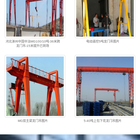
河北涿州中国中冶MG100/10吨-36米跨
电动遥控5吨龙门吊图片
龙门吊-15米提升已到场
MG双主梁龙门吊图片
5-40吨上包下花龙门吊图片