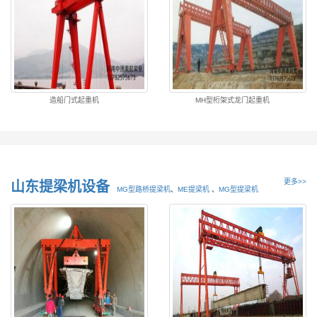
造船门式起重机
MH型桁架式龙门起重机
更多>>
山东提梁机设备
MG型路桥提梁机
、
ME提梁机
、
MG型提梁机