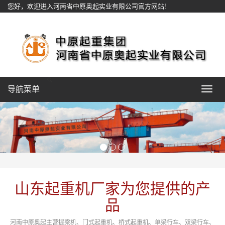
您好，欢迎进入河南省中原奥起实业有限公司官方网站！
网站地图
导航菜单
Toggle
navigat
山东起重机厂家为您提供的产
品
河南中原奥起主营提梁机、门式起重机、桥式起重机、单梁行车、双梁行车、