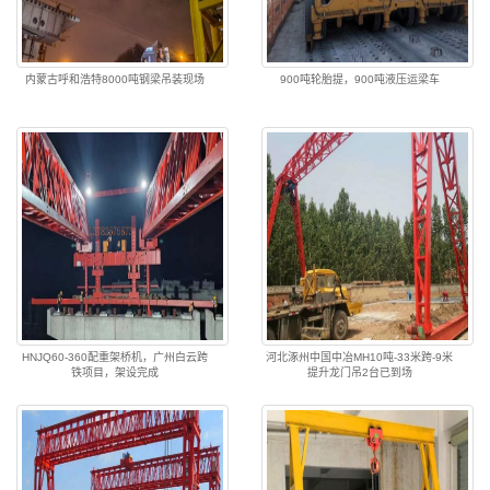
内蒙古呼和浩特8000吨钢梁吊装现场
900吨轮胎提，900吨液压运梁车
HNJQ60-360配重架桥机，广州白云跨
河北涿州中国中冶MH10吨-33米跨-9米
铁项目，架设完成
提升龙门吊2台已到场