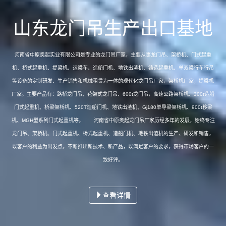
山东龙门吊生产出口基地
河南省中原奥起实业有限公司是专业的龙门吊厂家，主要从事龙门吊、架桥机、门式起重
机、桥式起重机、提梁机、运梁车、造船门机、地铁出渣机、铸造起重机、单双梁行车行吊
等设备的定制研发、生产销售和机械租赁为一体的现代化龙门吊厂家，架桥机厂家，提梁机
厂家。主要产品有：路桥龙门吊、花架式龙门吊、600t龙门吊，高速公路架桥机、300t造船
门式起重机、桥梁架桥机、520T造船门机、地铁出渣机、Gj180单导梁架桥机、900t移梁
机、MGH型系列门式起重机等。 河南省中原奥起龙门吊厂家历经多年的发展，始终专注
龙门吊、架桥机、门式起重机、桥式起重机、造船门机、地铁出渣机的生产、研发和销售，
以客户的利益为出发点，不断推出新技术、新产品，以满足客户的要求，获得市场客户的一
致好评。
查看详情