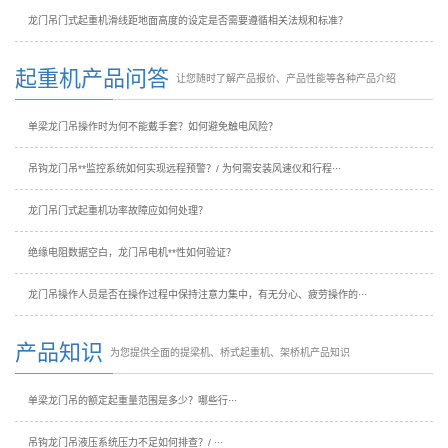
龙门吊门式起重机滑线距地面高度的设定是否需要遵循相关法规和标准？
起重机产品问答
让您随时了解产品报价、产品性能等各种产品介绍
单梁龙门吊操作时为何不能戴手套？如何避免触电风险？
吊钩龙门吊**监控系统如何实现远程预警？/ 为何需安装风速仪和行程···
龙门吊门式起重机功率故障应如何处理？
绝缘电阻数据空白，龙门吊电机**性如何验证？
龙门吊操作人员是否在操作过程中保持注意力集中，有无分心、疲劳操作的···
产品知识
为您提供全面的提梁机、桥式起重机、架桥机产品知识
单梁龙门吊的额定起重量范围是多少？哪些行···
吊钩龙门吊液压系统压力不足如何排查？/ ···