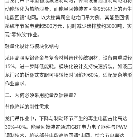
当龙门吊下降重物或减速制动时，传统设备通过制动电阻将
动能转化为热能浪费，而能量回馈装置可将95%以上的再生
电能回馈*电网。以大榭集司全电龙门吊为例，其能量回馈
系统年节省电费超500万元，同时减少碳排放约3000吨，实
现“零排放”作业。
轻量化设计与模块化结构
采用高强度铝合金与复合材料替代传统钢材，设备自重减轻
15%，进一步降低能耗。模块化设计支持快速拆装，如液压
龙门吊的折叠式支腿可将转场时间缩短60%，适配复杂地形
作业需求。
二、为何必须采用能量反馈装置?
节能降耗的刚性需求
龙门吊作业中，下降与制动环节产生的再生电能占比高达
30%-40%。能量回馈装置通过IGBT电力电子器件与PWM
调制技术，将这部分电能高效回馈*电网，综合节电率达