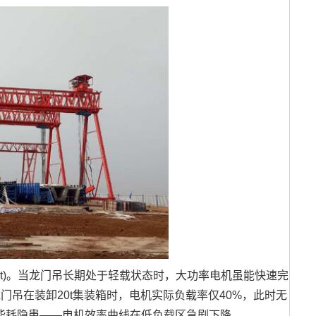
=P×t)。当龙门吊长期处于轻载状态时，大功率电机虽能快速完
门吊在装卸20t集装箱时，电机实际负载率仅40%，此时无
*重能耗隐患——电机效率曲线在低负载区急剧下降。