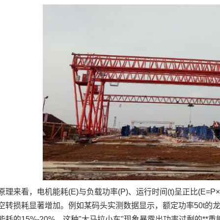
理来看，电机能耗(E)与负载功率(P)、运行时间(t)呈正比(E
空转损耗显著增加。例如某码头实测数据显示，额定功率50t的龙
能耗的15%-20%。这种"大马拉小车"现象暴露出功率过剩的*