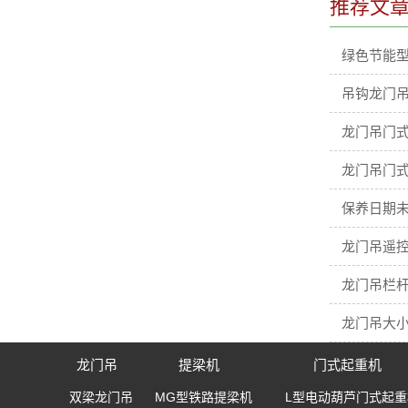
推荐文
绿色节能型
吊钩龙门吊
龙门吊门
龙门吊门
保养日期
龙门吊遥
龙门吊栏杆
龙门吊大
龙门吊
提梁机
门式起重机
双梁龙门吊
MG型铁路提梁机
L型电动葫芦门式起重