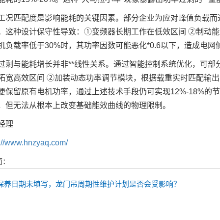
工况匹配度是影响能耗的关键因素。部分企业为应对峰值负载而
。这种设计保守性导致：①变频器长期工作在低效区间 ②制动能
机负载率低于30%时，其功率因数可能恶化*0.6以下，造成电
过剩与能耗增长并非**线性关系。通过智能控制系统优化，可部
拓宽高效区间 ②加装动态功率调节模块，根据载重实时匹配输出
便保留原有电机功率，通过上述技术手段仍可实现12%-18%
，但无法从根本上改变基础能效曲线的物理限制。
经理
s://www.hnzyaq.com/
面：
保养日期未填写，龙门吊周期性维护计划是否会受影响？