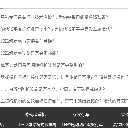
章
吊钩龙门吊有哪些技术突破？/ 为何需采用能量反馈装置？
的轨道平直度标准是多少？/ 为何轨道不平会导致车轮啃轨？
式起重机功率与环保有何关联？
式起重机功率过剩是否会更耗能？
未填写，龙门吊周期性维护计划是否会受影响？
控器或操作手柄的操作是否灵活，信号传输是否稳定？遥控器或操作
、走台等**防护设施是否齐全、牢固，有无破损或缺失？
小车运行机构的车轮磨损情况如何，是否出现啃轨现象？啃轨的原因
桥式起重机
双梁行车
架
机
LDA型单梁桥式起重机
LH型电动葫芦双梁行车
高铁90