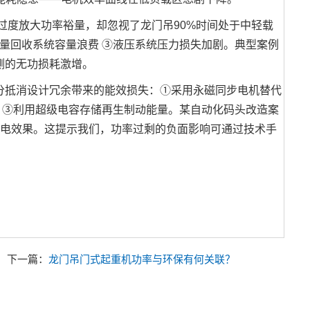
过度放大功率裕量，却忽视了龙门吊90%时间处于中轻载
量回收系统容量浪费 ③液压系统压力损失加剧。典型案例
网侧的无功损耗激增。
分抵消设计冗余带来的能效损失：①采用永磁同步电机替代
 ③利用超级电容存储再生制动能量。某自动化码头改造案
的节电效果。这提示我们，功率过剩的负面影响可通过技术手
下一篇：
龙门吊门式起重机功率与环保有何关联？