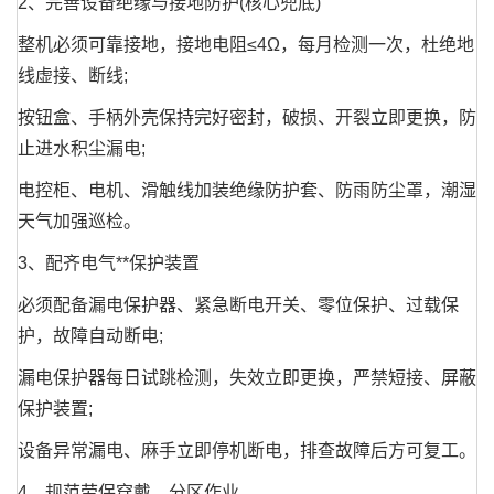
2、完善设备绝缘与接地防护(核心兜底)
整机必须可靠接地，接地电阻≤4Ω，每月检测一次，杜绝地
线虚接、断线;
按钮盒、手柄外壳保持完好密封，破损、开裂立即更换，防
止进水积尘漏电;
电控柜、电机、滑触线加装绝缘防护套、防雨防尘罩，潮湿
天气加强巡检。
3、配齐电气**保护装置
必须配备漏电保护器、紧急断电开关、零位保护、过载保
护，故障自动断电;
漏电保护器每日试跳检测，失效立即更换，严禁短接、屏蔽
保护装置;
设备异常漏电、麻手立即停机断电，排查故障后方可复工。
4、规范劳保穿戴，分区作业