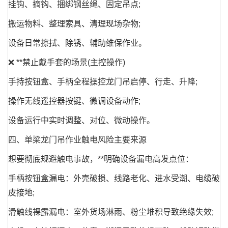
挂钩、摘钩、捆绑钢丝绳、固定吊点;
搬运物料、整理索具、清理现场杂物;
设备日常擦拭、除锈、辅助维保作业。
❌ **禁止戴手套的场景(主控操作)
手持按钮盒、手柄全程操控龙门吊启停、行走、升降;
操作无线遥控器按键、微调设备动作;
设备运行中实时调整、对位、微动操作。
四、单梁龙门吊作业触电风险主要来源
想要彻底规避触电事故，**明确设备漏电高发点位：
手柄按钮盒漏电：外壳破损、线路老化、进水受潮、电缆破
皮接地;
滑触线裸露漏电：室外货场淋雨、粉尘堆积导致绝缘失效;