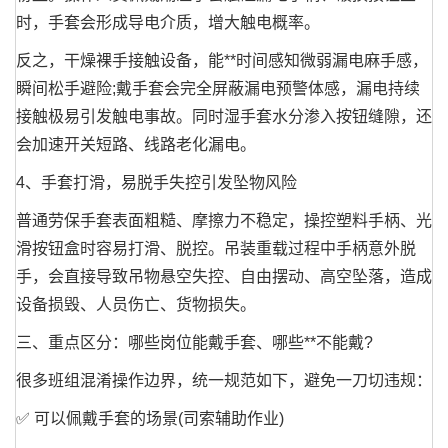
时，手套会形成导电介质，增大触电概率。
反之，干燥裸手接触设备，能**时间感知微弱漏电麻手感，
瞬间松手避险;戴手套会完全屏蔽漏电预警体感，漏电持续
接触极易引发触电事故。同时湿手套水分渗入按钮缝隙，还
会加速开关短路、线路老化漏电。
4、手套打滑，易脱手失控引发坠物风险
普通劳保手套表面粗糙、摩擦力不稳定，操控塑料手柄、光
滑按钮盒时容易打滑、脱控。吊装重载过程中手柄意外脱
手，会直接导致吊物悬空失控、自由摆动、高空坠落，造成
设备损毁、人员伤亡、货物损失。
三、重点区分：哪些岗位能戴手套、哪些**不能戴?
很多班组混淆操作边界，统一规范如下，避免一刀切违规：
✅ 可以佩戴手套的场景(司索辅助作业)