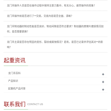
龙门吊操作人员是否在操作过程中保持注意力集中，有无分心、疲劳操作的现象？
龙门吊操作前是否进行了**交底，交底内容是否全面、清晰？
龙门吊制动器的制动性能是否良好，制动间隙是否符合要求？制动器的摩擦片磨损情况如
何，是否需要更换？
龙门吊主梁是否存在明显的变形、裂纹或腐蚀情况？若有，是否已记录并评估其对**的影
响？
起重资讯
+
龙门吊百科
+
产品知识
+
起重机产品问答
联系我们
CONTACT US