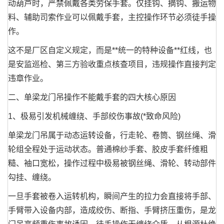
动葫芦时，严禁佩戴各类劳保手套。仅挂钩、摘钩、搬运物
料、辅助司索作业可以佩戴手套，主控操作环节必须徒手操
作。
这不是厂区自定义规定，而是**统一的特种设备**红线，也
是安监巡检、第三方验收重点核查项目，违规操作直接判定
违章作业。
二、单梁龙门吊操作不能戴手套的四大核心原因
1、极易引发机械缠绕、手部绞伤事故(*致命风险)
单梁龙门吊属于动态运转设备，行走轮、卷筒、钢丝绳、滑
轮组全程处于运动状态。普通棉纱手套、胶皮手套纤维粗
糙、袖口宽松，操作过程中极易被钢丝绳、滑轮、转动部件
勾挂、缠绕。
一旦手套被卷入运转机构，瞬间产生的拉力会直接将手部、
手臂带入设备内部，造成绞伤、断指、手臂挤压重伤，是龙