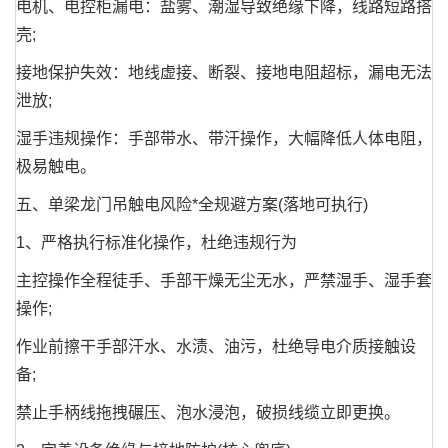
电机、电控柜漏电：盐雾、潮湿导致绝缘下降，线路短路搭
壳;
接地保护失效：地线虚接、断裂、接地电阻超标，漏电无法
泄放;
湿手违规操作：手部带水、带汗操作，大幅降低人体电阻，
极易触电。
五、单梁龙门吊触电风险*全规避方案(落地可执行)
1、严格执行标准化操作，杜绝违规行为
主控操作全程徒手、手部干燥无尘无水，严禁湿手、湿手套
操作;
作业前擦干手部汗水、水渍、油污，杜绝导电介质接触设
备;
禁止手柄线拖拽碾压、泡水浸泡，破损线缆立即更换。