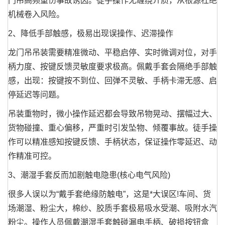
门吊高频重伤事故诱因。徒手操作无缠绕介质，从根源杜绝
机械卷入风险。
2、降低手部触感，极易出现误操作、迟滞操作
龙门吊吊装需要精准微动、平稳启停、实时微调对位，对手
柄力度、按键反馈灵敏度要求极高。佩戴手套会隔绝手部触
感，出现：按键按不到位、回弹不灵敏、手柄卡滞无感、启
停延迟等问题。
吊装重物时，微小操作延迟都会导致吊物晃动、摆幅过大、
货物碰撞、重心偏移，严重时引发坠物、倾覆事故。徒手操
作可以精准感知按键反馈、手柄状态，保证操作零延迟、动
作精准可控。
3、潮湿手套反而加剧触电隐患(核心电气风险)
很多人误以为“戴手套绝缘防触电”，这是*大误区!车间、货
场潮湿、粉尘大，棉纱、胶质手套极易吸水受潮、吸附水汽
粉尘。操作人员佩戴潮湿手套触碰漏电手柄、破损按钮盒