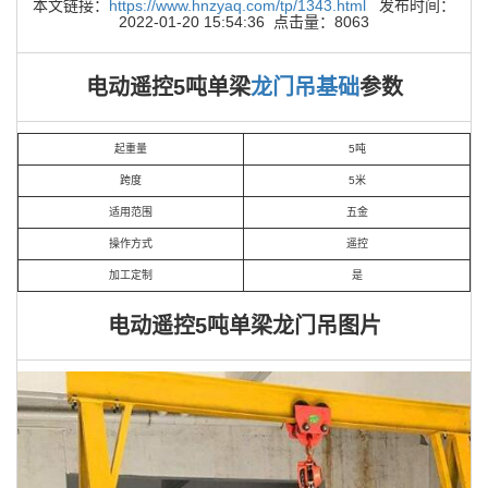
本文链接：
https://www.hnzyaq.com/tp/1343.html
发布时间：
2022-01-20 15:54:36 点击量：8063
电动遥控5吨单梁
龙门吊基础
参数
起重量
5吨
跨度
5米
适用范围
五金
操作方式
遥控
加工定制
是
电动遥控5吨单梁龙门吊图片