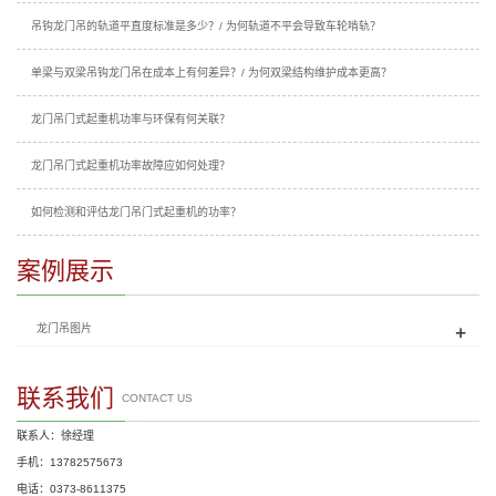
吊钩龙门吊的轨道平直度标准是多少？/ 为何轨道不平会导致车轮啃轨？
单梁与双梁吊钩龙门吊在成本上有何差异？/ 为何双梁结构维护成本更高？
龙门吊门式起重机功率与环保有何关联？
龙门吊门式起重机功率故障应如何处理？
如何检测和评估龙门吊门式起重机的功率？
案例展示
+
龙门吊图片
联系我们
CONTACT US
联系人：徐经理
手机：13782575673
电话：0373-8611375