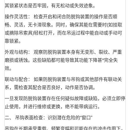
其锁紧状态是否牢固，有无松动或失效迹象。
操作灵活性： 检查开启和闭合防脱钩装置的操作是否顺
畅、灵活，无卡滞现象。同时，确保其能在需要时(如挂取
或摘除吊索具)轻松打开，而在吊运过程中能自动或手动可
靠锁紧。
外观与结构： 观察防脱钩装置本身有无变形、裂纹、严重
磨损或锈蚀。这些缺陷都可能导致其功能下降甚*完全失
效。
联动与配合： 如果防脱钩装置与吊钩或其他部件有联动关
系，需检查其配合是否良好，动作是否协调。
一旦发现防脱钩装置存在任何疑似故障或缺陷，必须立即停
止使用，并进行维修或更换，绝不能带病运行。
二、 吊钩表面检查：识别潜在危险的“窗口”
吊钩在长期承受重载、频繁变幅和可能存在的冲击作用下，