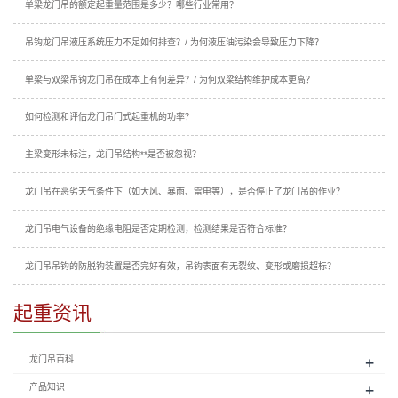
单梁龙门吊的额定起重量范围是多少？哪些行业常用？
吊钩龙门吊液压系统压力不足如何排查？/ 为何液压油污染会导致压力下降？
单梁与双梁吊钩龙门吊在成本上有何差异？/ 为何双梁结构维护成本更高？
如何检测和评估龙门吊门式起重机的功率？
主梁变形未标注，龙门吊结构**是否被忽视？
龙门吊在恶劣天气条件下（如大风、暴雨、雷电等），是否停止了龙门吊的作业？
龙门吊电气设备的绝缘电阻是否定期检测，检测结果是否符合标准？
龙门吊吊钩的防脱钩装置是否完好有效，吊钩表面有无裂纹、变形或磨损超标？
起重资讯
+
龙门吊百科
+
产品知识