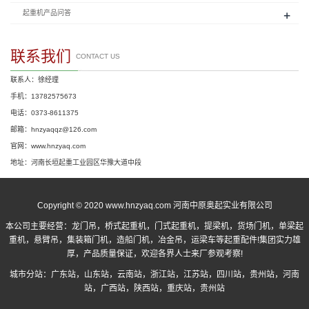
+
起重机产品问答
联系我们
CONTACT US
联系人：徐经理
手机：13782575673
电话：0373-8611375
邮箱：hnzyaqqz@126.com
官网：www.hnzyaq.com
地址：河南长垣起重工业园区华豫大道中段
Copyright © 2020 www.hnzyaq.com 河南中原奥起实业有限公司
本公司主要经营：
龙门吊
，
桥式起重机
，
门式起重机
，提梁机，货场门机，单梁起
重机，悬臂吊，集装箱门机，造船门机，冶金吊，运梁车等起重配件!集团实力雄
厚，产品质量保证，欢迎各界人士来厂参观考察!
城市分站：
广东站
，
山东站
，
云南站
，
浙江站
，
江苏站
，
四川站
，
贵州站
，
河南
站
，
广西站
，
陕西站
，
重庆站
，
贵州站