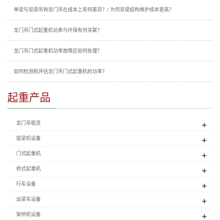
单梁与双梁吊钩龙门吊在成本上有何差异？/ 为何双梁结构维护成本更高？
龙门吊门式起重机功率与环保有何关联？
龙门吊门式起重机功率故障应如何处理？
如何检测和评估龙门吊门式起重机的功率？
起重产品
+
龙门吊租赁
+
提梁机设备
+
门式起重机
+
桥式起重机
+
行车设备
+
运梁车设备
+
架桥机设备