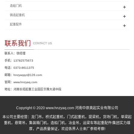
+
造船门机
+
铸造起重机
+
起重配件
联系我们
CONTACT US
联系人：徐经理
手机：13782575673
电话：0373-8611375
邮箱：hnzyaqqz@126.com
官网：www.hnzyaq.com
地址：河南长垣起重工业园区华豫大道中段
Copyright © 2020 www.hnzyaq.com 河南中原奥起实业有限公司
本公司主要经营：
龙门吊
，
桥式起重机
，
门式起重机
，提梁机，货场门机，单梁起
重机，悬臂吊，集装箱门机，造船门机，冶金吊，运梁车等起重配件!集团实力雄
厚，产品质量保证，欢迎各界人士来厂参观考察!