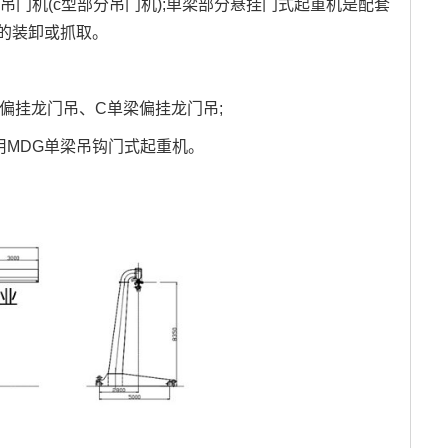
吊门机(c型部分吊门机);单梁部分悬挂门式起重机是配套
的装卸或抓取。
梁偏挂龙门吊、C单梁偏挂龙门吊;
选用MDG单梁吊钩门式起重机。