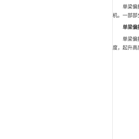
单梁偏挂龙
机。一部部
单梁偏挂
单梁偏挂龙
度，起升高