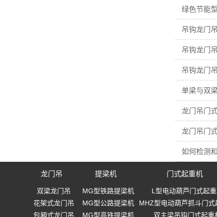
绿色节能型
吊钩龙门吊
吊钩龙门吊
吊钩龙门吊
单梁与双梁
龙门吊门
龙门吊门
如何检测
龙门吊
提梁机
门式起重机
双梁龙门吊
MG型铁路提梁机
L型电动葫芦门式起重
花架式龙门吊
MG型公路提梁机
MHZ型电动葫芦抓斗门式
包厢式龙门吊
MG型高铁提梁机
双主梁吊钩门式起重