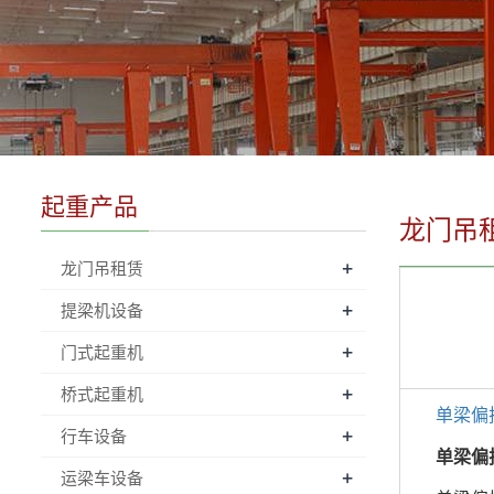
起重产品
龙门吊
+
龙门吊租赁
+
提梁机设备
+
门式起重机
+
桥式起重机
单梁偏
+
行车设备
单梁偏挂
+
运梁车设备