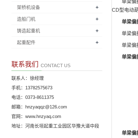
单梁偏挂龙
+
架桥机设备
CD型电动
+
造船门机
单梁偏挂
+
铸造起重机
单梁偏
+
起重配件
单梁偏挂龙门
单梁偏挂
联系我们
CONTACT US
联系人：徐经理
手机：13782575673
电话：0373-8611375
邮箱：hnzyaqqz@126.com
官网：www.hnzyaq.com
地址：河南长垣起重工业园区华豫大道中段
单梁偏挂