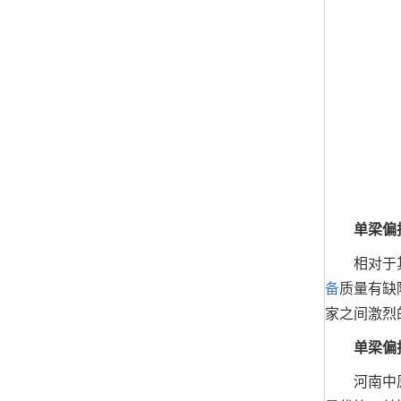
单梁偏挂
相对于其他
备
质量有缺
家之间激烈
单梁偏挂
河南中原