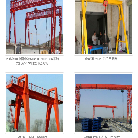
河北涿州中国中冶MG100/10吨-36米跨
电动遥控5吨龙门吊图片
龙门吊-15米提升已到场
MG双主梁龙门吊图片
5-40吨上包下花龙门吊图片