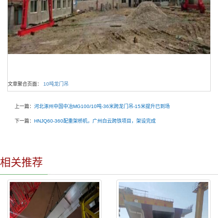
文章聚合页面：
10吨龙门吊
上一篇：
河北涿州中国中冶MG100/10吨-36米跨龙门吊-15米提升已到场
下一篇：
HNJQ60-360配重架桥机，广州白云跨铁项目，架设完成
相关推荐