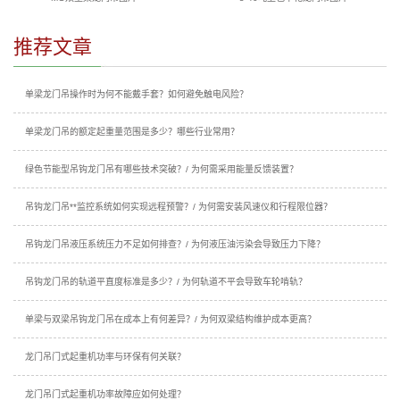
推荐文章
单梁龙门吊操作时为何不能戴手套？如何避免触电风险？
单梁龙门吊的额定起重量范围是多少？哪些行业常用？
绿色节能型吊钩龙门吊有哪些技术突破？/ 为何需采用能量反馈装置？
吊钩龙门吊**监控系统如何实现远程预警？/ 为何需安装风速仪和行程限位器？
吊钩龙门吊液压系统压力不足如何排查？/ 为何液压油污染会导致压力下降？
吊钩龙门吊的轨道平直度标准是多少？/ 为何轨道不平会导致车轮啃轨？
单梁与双梁吊钩龙门吊在成本上有何差异？/ 为何双梁结构维护成本更高？
龙门吊门式起重机功率与环保有何关联？
龙门吊门式起重机功率故障应如何处理？