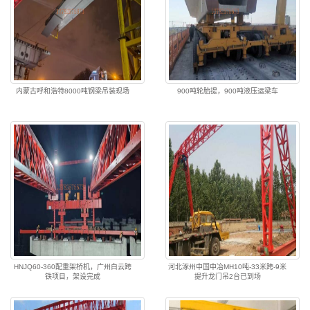
内蒙古呼和浩特8000吨钢梁吊装现场
900吨轮胎提，900吨液压运梁车
HNJQ60-360配重架桥机，广州白云跨
河北涿州中国中冶MH10吨-33米跨-9米
铁项目，架设完成
提升龙门吊2台已到场