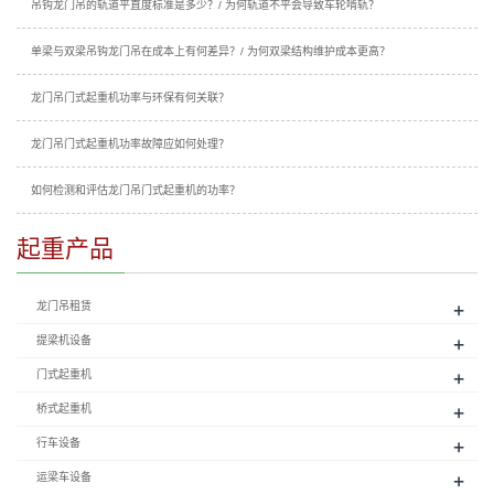
吊钩龙门吊的轨道平直度标准是多少？/ 为何轨道不平会导致车轮啃轨？
单梁与双梁吊钩龙门吊在成本上有何差异？/ 为何双梁结构维护成本更高？
龙门吊门式起重机功率与环保有何关联？
龙门吊门式起重机功率故障应如何处理？
如何检测和评估龙门吊门式起重机的功率？
起重产品
+
龙门吊租赁
+
提梁机设备
+
门式起重机
+
桥式起重机
+
行车设备
+
运梁车设备