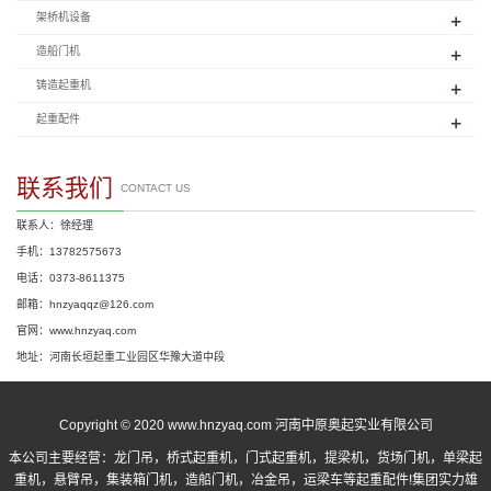
+
架桥机设备
+
造船门机
+
铸造起重机
+
起重配件
联系我们
CONTACT US
联系人：徐经理
手机：13782575673
电话：0373-8611375
邮箱：hnzyaqqz@126.com
官网：www.hnzyaq.com
地址：河南长垣起重工业园区华豫大道中段
Copyright © 2020 www.hnzyaq.com 河南中原奥起实业有限公司
本公司主要经营：
龙门吊
，
桥式起重机
，
门式起重机
，提梁机，货场门机，单梁起
重机，悬臂吊，集装箱门机，造船门机，冶金吊，运梁车等起重配件!集团实力雄