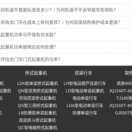
的轨道平直度标准是多少？/ 为何轨道不平会导致车轮啃轨？
吊钩龙门吊在成本上有何差异？/ 为何双梁结构维护成本更高？
式起重机功率与环保有何关联？
式起重机功率故障应如何处理？
和评估龙门吊门式起重机的功率？
桥式起重机
双梁行车
架
机
LDA型单梁桥式起重机
LH型电动葫芦双梁行车
高铁90
起重机
QN型双用桥式起重机
LD型电动单梁起重机
JQJ160T
机
吊钩双梁桥式起重机
电动单梁行车
TJ18
QS型三用桥式起重机
LDA型电动单梁行车
JQJ160T
机
LB防爆型单梁起重机
防爆单梁行车
GJ550
双梁抓斗桥式起重机
QC型电磁桥式起重机