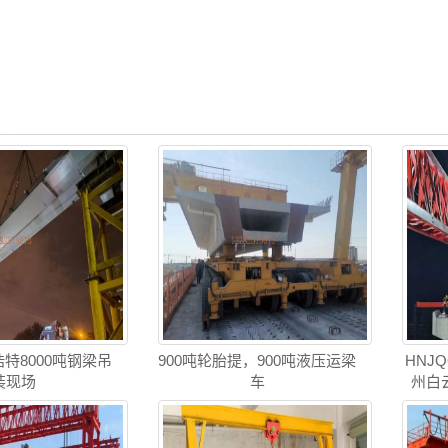
特8000吨钢梁吊
900吨轮胎提，900吨液压运梁
HNJ
装现场
车
州白