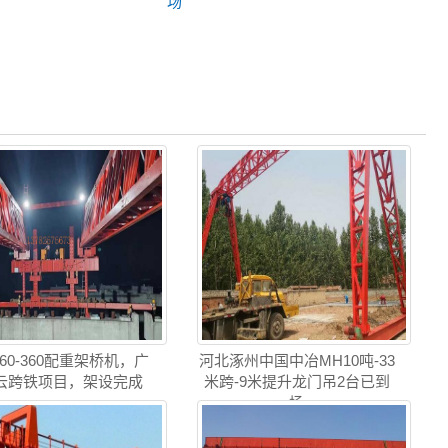
场
Q60-360配重架桥机，广
河北涿州中国中冶MH10吨-33
云跨铁项目，架设完成
米跨-9米提升龙门吊2台已到
场