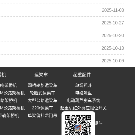
2025-11-03
2025-10-27
2025-10-20
2025-10-13
2025-10-09
桥机
运梁车
起重配件
0吨架桥机
四桥轮胎运粱车
单绳抓斗
-40M公路架桥机
轮胎式运梁车
电磁吸盘
0铁路架桥机
大型公路运粱车
电动葫芦刹车系统
-40M公路架桥机
220t运粱车
起重机红外感应限位开关
T轻轨架桥机
单梁偏挂龙门吊
起重吊钩
多瓣式机械设备抓斗