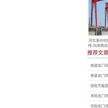
河北涿州中国
吨-36米跨
推荐文
单梁龙门
单梁龙门
绿色节能型
吊钩龙门吊
吊钩龙门吊