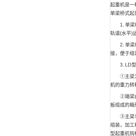
起重机是一种
单梁桥式起
1. 单梁
轨道(水平
2. 单梁
接，便于组
3. LD
①主梁为u
机的重力转
②端梁由两
板组成的箱
③主梁与端
组装，加工
型起重机钩