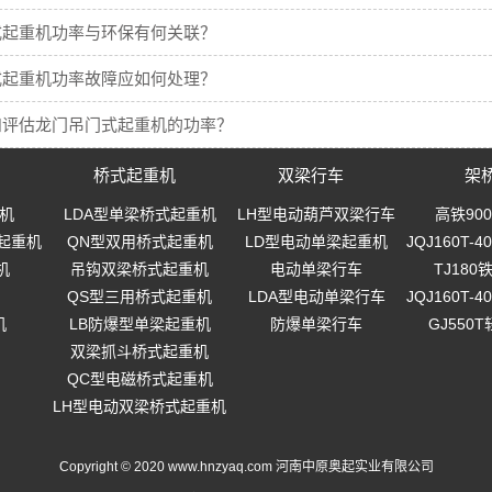
式起重机功率与环保有何关联？
式起重机功率故障应如何处理？
和评估龙门吊门式起重机的功率？
桥式起重机
双梁行车
架
机
LDA型单梁桥式起重机
LH型电动葫芦双梁行车
高铁90
起重机
QN型双用桥式起重机
LD型电动单梁起重机
JQJ160T
机
吊钩双梁桥式起重机
电动单梁行车
TJ18
QS型三用桥式起重机
LDA型电动单梁行车
JQJ160T
机
LB防爆型单梁起重机
防爆单梁行车
GJ550
双梁抓斗桥式起重机
QC型电磁桥式起重机
LH型电动双梁桥式起重机
Copyright © 2020 www.hnzyaq.com 河南中原奥起实业有限公司