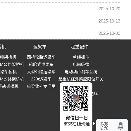
2025-10-20
2025-10-13
2025-10-09
桥机
运梁车
起重配件
0吨架桥机
四桥轮胎运粱车
单绳抓斗
-40M公路架桥机
轮胎式运梁车
电磁吸盘
0铁路架桥机
大型公路运粱车
电动葫芦刹车系统
-40M公路架桥机
220t运粱车
起重机红外感应限位开关
T轻轨架桥机
单梁偏挂龙门吊
起重吊钩
多瓣式机械设备抓斗
微信扫一扫
需求在线沟通