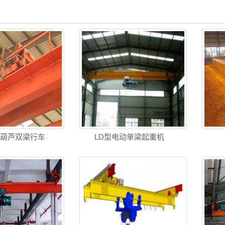
动葫芦双梁行车
LD型电动单梁起重机