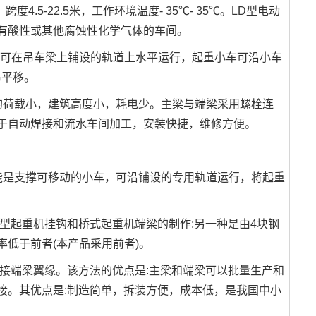
.5-22.5米，工作环境温度- 35℃- 35℃。LD型电动
有酸性或其他腐蚀性化学气体的车间。
器可在吊车梁上铺设的轨道上水平运行，起重小车可沿小车
吊平移。
的荷载小，建筑高度小，耗电少。主梁与端梁采用螺栓连
于自动焊接和流水车间加工，安装快捷，维修方便。
是支撑可移动的小车，可沿铺设的专用轨道运行，将起重
起重机挂钩和桥式起重机端梁的制作;另一种是由4块钢
低于前者(本产品采用前者)。
端梁翼缘。该方法的优点是:主梁和端梁可以批量生产和
接。其优点是:制造简单，拆装方便，成本低，是我国中小