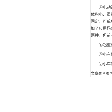
④电动葫
体积小、重
固定，可单
加了应用场
两种，但前
⑤起重机通
⑥小车架用
⑦小车是小
文章聚合页