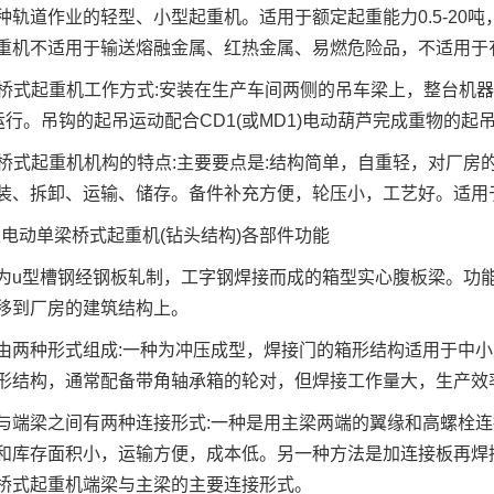
轨道作业的轻型、小型起重机。适用于额定起重能力0.5-20吨，跨度4
重机不适用于输送熔融金属、红热金属、易燃危险品，不适用于
桥式起重机工作方式:安装在生产车间两侧的吊车梁上，整台机
)运行。吊钩的起吊运动配合CD1(或MD1)电动葫芦完成重物的起
桥式起重机机构的特点:主要要点是:结构简单，自重轻，对厂房
装、拆卸、运输、储存。备件补充方便，轮压小，工艺好。适用
型电动单梁桥式起重机(钻头结构)各部件功能
型槽钢经钢板轧制，工字钢焊接而成的箱型实心腹板梁。功能
移到厂房的建筑结构上。
种形式组成:一种为冲压成型，焊接门的箱形结构适用于中小型
形结构，通常配备带角轴承箱的轮对，但焊接工作量大，生产效率
梁之间有两种连接形式:一种是用主梁两端的翼缘和高螺栓连接
和库存面积小，运输方便，成本低。另一种方法是加连接板再焊
桥式起重机端梁与主梁的主要连接形式。