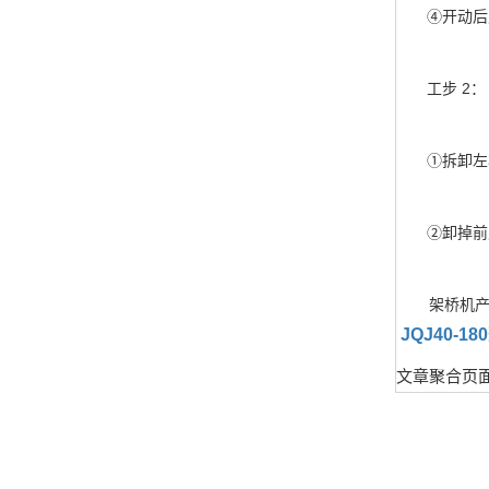
④开动后支
工步 2：
①拆卸左右
②卸掉前支
架桥机
JQJ40-1
文章聚合页