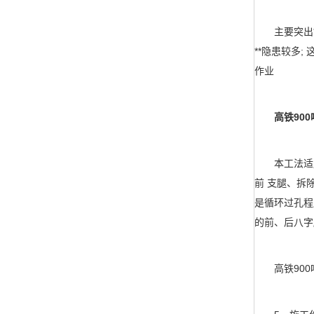
主要突出**
**隐患较多
作业
高铁900
本工法适用于
前 支腿、拆
是循环过孔程
的前、后八字腿
高铁900