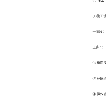
5、施工
(1)施工
一阶段：折
工步 1：
① 桥面铺
② 解除架
③ 操作辅支