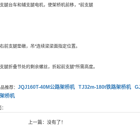
腿台车和辅支腿电机，使架桥机前移，*前支腿
前支腿垫礅，吊*连续梁梁面指定位置。
腿折叠节处的剩余螺丝，折起前支腿*所需高度。
JQJ160T-40M公路架桥机
TJ32m-180t铁路架桥机
G
产品推荐：
80架桥机
面：
上一篇：没有了！