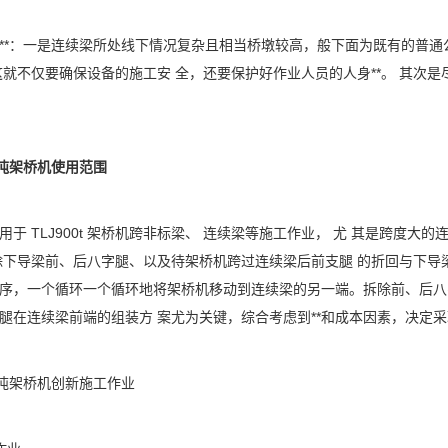
：一是连续梁所处线下情况复杂且相当桥墩较高，般下面为既有的普通公
; 这就不仅要确保设备的施工安 全，还要保护好作业人员的人身**。 其
吨架桥机使用范围
 TLJ900t 架桥机跨非标梁、 连续梁等施工作业， 尤 其是跨度
除下导梁前、后八字腿、以及待架桥机跨过连续梁后前支腿 的折回与下导
序，一个循环一个循环地将架桥机移动到连续梁的另一端。拆除前、后八字腿
在连续梁前端的组装方 案尤为关键，综合考虑到**和成本因素，决定采取&ld
吨架桥机创新施工作业