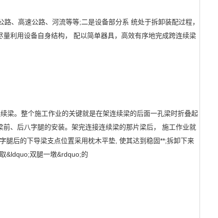
路、高速公路、河流等等;二是设备部分系 统处于拆卸装配过程，
次是尽量利用设备自身结构， 配以简单器具，高效有序地完成跨连续梁
大的连续梁。整个施工作业的关键就是在架连续梁的后面一孔梁时折叠起
梁前、后八字腿的安装。架完连接连续梁的那片梁后， 施工作业就
后的下导梁支点位置采用枕木平垫, 使其达到稳固**;拆卸下来
quo;双腿一墩&rdquo;的