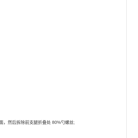
，然后拆除前支腿折叠处 80%勺螺丝;