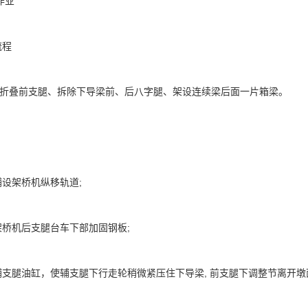
作业
流程
叠前支腿、拆除下导梁前、后八字腿、架设连续梁后面一片箱梁。
设架桥机纵移轨道;
桥机后支腿台车下部加固钢板;
腿油缸，使辅支腿下行走轮稍微紧压住下导梁, 前支腿下调整节离开墩面