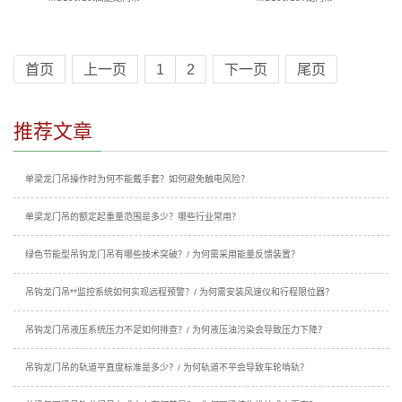
首页
上一页
1
2
下一页
尾页
推荐文章
单梁龙门吊操作时为何不能戴手套？如何避免触电风险？
单梁龙门吊的额定起重量范围是多少？哪些行业常用？
绿色节能型吊钩龙门吊有哪些技术突破？/ 为何需采用能量反馈装置？
吊钩龙门吊**监控系统如何实现远程预警？/ 为何需安装风速仪和行程限位器？
吊钩龙门吊液压系统压力不足如何排查？/ 为何液压油污染会导致压力下降？
吊钩龙门吊的轨道平直度标准是多少？/ 为何轨道不平会导致车轮啃轨？