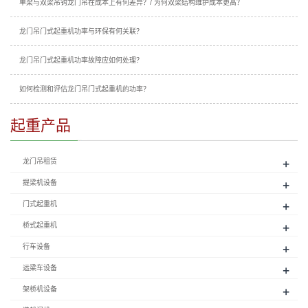
单梁与双梁吊钩龙门吊在成本上有何差异？/ 为何双梁结构维护成本更高？
龙门吊门式起重机功率与环保有何关联？
龙门吊门式起重机功率故障应如何处理？
如何检测和评估龙门吊门式起重机的功率？
起重产品
+
龙门吊租赁
+
提梁机设备
+
门式起重机
+
桥式起重机
+
行车设备
+
运梁车设备
+
架桥机设备