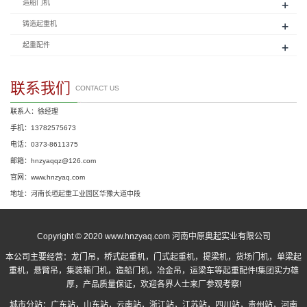
+
造船门机
+
铸造起重机
+
起重配件
联系我们
CONTACT US
联系人：徐经理
手机：13782575673
电话：0373-8611375
邮箱：hnzyaqqz@126.com
官网：www.hnzyaq.com
地址：河南长垣起重工业园区华豫大道中段
Copyright © 2020 www.hnzyaq.com 河南中原奥起实业有限公司
本公司主要经营：
龙门吊
，
桥式起重机
，
门式起重机
，提梁机，货场门机，单梁起
重机，悬臂吊，集装箱门机，造船门机，冶金吊，运梁车等起重配件!集团实力雄
厚，产品质量保证，欢迎各界人士来厂参观考察!
城市分站：
广东站
，
山东站
，
云南站
，
浙江站
，
江苏站
，
四川站
，
贵州站
，
河南