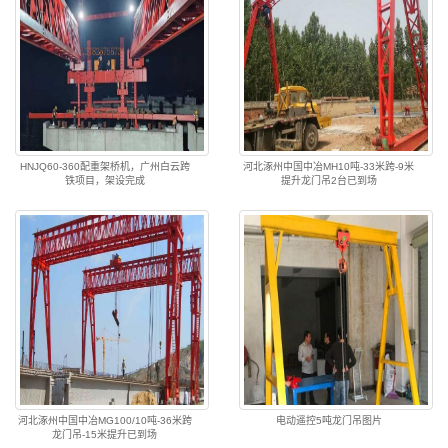
HNJQ60-360配重架桥机，广州白云跨
河北涿州中国中冶MH10吨-33米跨-9米
铁项目，架设完成
提升龙门吊2台已到场
河北涿州中国中冶MG100/10吨-36米跨
电动遥控5吨龙门吊图片
龙门吊-15米提升已到场