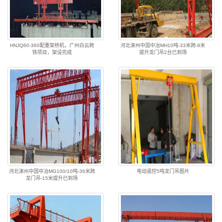
HNJQ60-360配重架桥机，广州白云跨
河北涿州中国中冶MH10吨-33米跨-9米
铁项目，架设完成
提升龙门吊2台已到场
河北涿州中国中冶MG100/10吨-36米跨
电动遥控5吨龙门吊图片
龙门吊-15米提升已到场