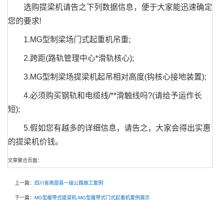
选购提梁机请告之下列数据信息，便于大家能迅速确定
您的要求!
1.MG型制梁场门式起重机吊重;
2.跨距(路轨管理中心*滑轨核心);
3.MG型制梁场提梁机起吊相对高度(钩核心接地装置);
4.必须购买钢轨和电缆线/**滑触线吗?(请给予运作长
短);
5.假如您有越多的详细信息，请告之，大家会得出实惠
的提梁机价钱。
文章聚合页面：
上一篇：
四川省南部县一级公路施工案例
下一篇：
MG型履带式提梁机-MG型履带式门式起重机案例展示