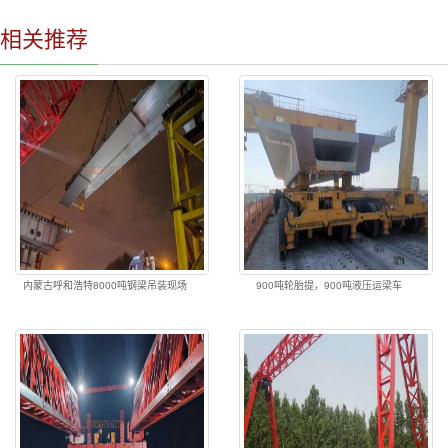
相关推荐
内蒙古呼和浩特8000吨钢梁吊装现场
900吨轮胎提，900吨液压运梁车