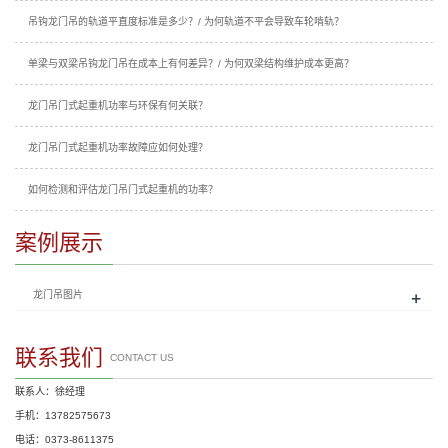
吊钩龙门吊的轨道平直度标准是多少？/ 为何轨道不平会导致车轮啃轨？
单梁与双梁吊钩龙门吊在成本上有何差异？/ 为何双梁结构维护成本更高？
龙门吊门式起重机功率与环保有何关联？
龙门吊门式起重机功率故障应如何处理？
如何检测和评估龙门吊门式起重机的功率？
案例展示
+
龙门吊图片
联系我们
CONTACT US
联系人：徐经理
手机：13782575673
电话：0373-8611375