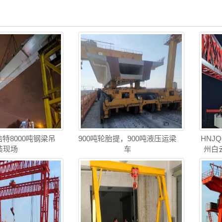
特8000吨钢梁吊
900吨轮胎提，900吨液压运梁
HNJ
装现场
车
州白