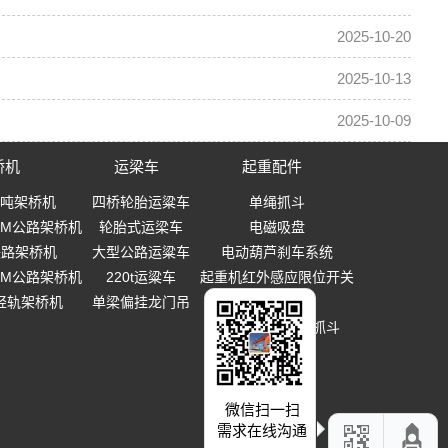
2025-10-20
2025-10-13
2025-10-09
桥机
运梁车
起重配件
0吨架桥机
四桥轮胎运粱车
单绳抓斗
-40M公路架桥机
轮胎式运梁车
电磁吸盘
0铁路架桥机
大型公路运粱车
电动葫芦刹车系统
-40M公路架桥机
220t运粱车
起重机红外感应限位开关
T轻轨架桥机
单梁偏挂龙门吊
起重吊钩
多瓣式机械设备抓斗
微信扫一扫
需求在线沟通