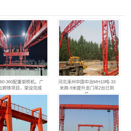
Q60-360配重架桥机，广
河北涿州中国中冶MH10吨-33
云跨铁项目，架设完成
米跨-9米提升龙门吊2台已到
场