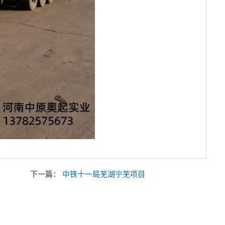
下一篇：
中铁十一局芜湖宁芜项目