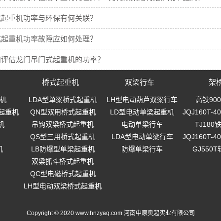
式起重机功率与环保有何关联？
式起重机功率故障应如何处理？
和评估龙门吊门式起重机的功率？
桥式起重机
双梁行车
架
机
LDA型单梁桥式起重机
LH型电动葫芦双梁行车
高铁90
起重机
QN型双用桥式起重机
LD型电动单梁起重机
JQJ160T
机
吊钩双梁桥式起重机
电动单梁行车
TJ18
QS型三用桥式起重机
LDA型电动单梁行车
JQJ160T
机
LB防爆型单梁起重机
防爆单梁行车
GJ550
双梁抓斗桥式起重机
QC型电磁桥式起重机
LH型电动双梁桥式起重机
Copyright © 2020 www.hnzyaq.com 河南中原奥起实业有限公司