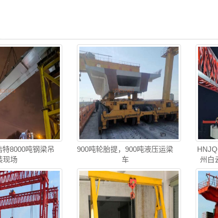
特8000吨钢梁吊
900吨轮胎提，900吨液压运梁
HNJ
装现场
车
州白