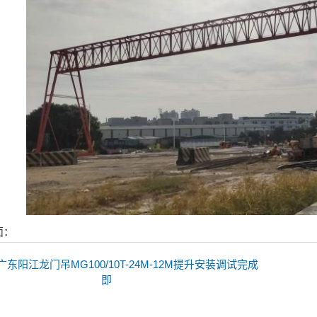
面：
广东阳江龙门吊MG100/10T-24M-12M提升安装调试完成
即