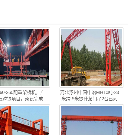
Q60-360配重架桥机，广
河北涿州中国中冶MH10吨-33
云跨铁项目，架设完成
米跨-9米提升龙门吊2台已到
场