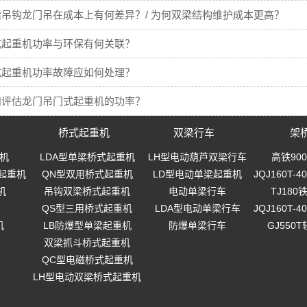
吊钩龙门吊在成本上有何差异？/ 为何双梁结构维护成本更高？
式起重机功率与环保有何关联？
式起重机功率故障应如何处理？
和评估龙门吊门式起重机的功率？
桥式起重机
双梁行车
架
机
LDA型单梁桥式起重机
LH型电动葫芦双梁行车
高铁90
起重机
QN型双用桥式起重机
LD型电动单梁起重机
JQJ160T
机
吊钩双梁桥式起重机
电动单梁行车
TJ18
QS型三用桥式起重机
LDA型电动单梁行车
JQJ160T
机
LB防爆型单梁起重机
防爆单梁行车
GJ550
双梁抓斗桥式起重机
QC型电磁桥式起重机
LH型电动双梁桥式起重机