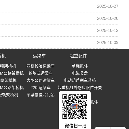
2025-10-27
2025-10-20
2025-10-13
2025-10-09
桥机
运梁车
起重配件
0吨架桥机
四桥轮胎运粱车
单绳抓斗
-40M公路架桥机
轮胎式运梁车
电磁吸盘
0铁路架桥机
大型公路运粱车
电动葫芦刹车系统
-40M公路架桥机
220t运粱车
起重机红外感应限位开关
T轻轨架桥机
单梁偏挂龙门吊
起重吊钩
多瓣式机械设备抓斗
微信扫一扫