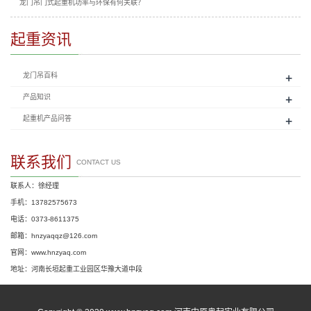
龙门吊门式起重机功率与环保有何关联？
起重资讯
+
龙门吊百科
+
产品知识
+
起重机产品问答
联系我们
CONTACT US
联系人：徐经理
手机：13782575673
电话：0373-8611375
邮箱：hnzyaqqz@126.com
官网：www.hnzyaq.com
地址：河南长垣起重工业园区华豫大道中段