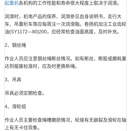
起重机
各机构的工作性能和寿命很大程度上取决于润滑。
润滑时，机电产品的保养、润滑参见自身说明书，走行大
车、吊重桁车等应每周注一次润滑脂。卷扬机加注工业齿轮
油(SY1172—80)200，应经常检查油面高度，及时补充。
2、钢丝绳
作业人员应注意钢丝绳断丝情况。如有断丝、断股或磨耗量
达到报废标准时，应及时更换新绳。
3、吊具
吊具必须定期检查。
4、滑轮组
作业人员主要检查绳槽磨损情况，轮缘有无崩裂及滑轮在轴
上有无卡住现象。