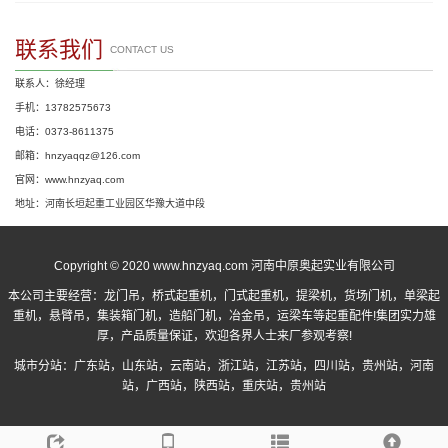
联系我们
CONTACT US
联系人：徐经理
手机：13782575673
电话：0373-8611375
邮箱：hnzyaqqz@126.com
官网：www.hnzyaq.com
地址：河南长垣起重工业园区华豫大道中段
Copyright © 2020 www.hnzyaq.com 河南中原奥起实业有限公司
本公司主要经营：
龙门吊
，
桥式起重机
，
门式起重机
，提梁机，货场门机，单梁起
重机，悬臂吊，集装箱门机，造船门机，冶金吊，运梁车等起重配件!集团实力雄
厚，产品质量保证，欢迎各界人士来厂参观考察!
城市分站：
广东站
，
山东站
，
云南站
，
浙江站
，
江苏站
，
四川站
，
贵州站
，
河南
站
，
广西站
，
陕西站
，
重庆站
，
贵州站