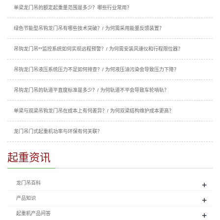
单梁龙门吊的额定起重量范围是多少？哪些行业常用？
绿色节能型吊钩龙门吊有哪些技术突破？/ 为何需采用能量反馈装置？
吊钩龙门吊**监控系统如何实现远程预警？/ 为何需安装风速仪和行程限位器？
吊钩龙门吊液压系统压力不足如何排查？/ 为何液压油污染会导致压力下降？
吊钩龙门吊的轨道平直度标准是多少？/ 为何轨道不平会导致车轮啃轨？
单梁与双梁吊钩龙门吊在成本上有何差异？/ 为何双梁结构维护成本更高？
龙门吊门式起重机功率与环保有何关联？
起重资讯
+
龙门吊百科
+
产品知识
+
起重机产品问答