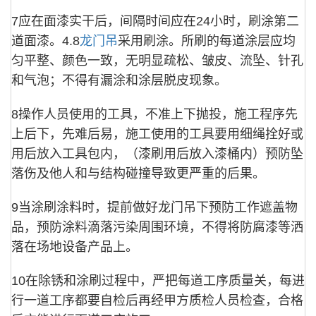
7应在面漆实干后，间隔时间应在24小时，刷涂第二
道面漆。4.8
龙门吊
采用刷涂。所刷的每道涂层应均
匀平整、颜色一致，无明显疏松、皱皮、流坠、针孔
和气泡；不得有漏涂和涂层脱皮现象。
8操作人员使用的工具，不准上下抛投，施工程序先
上后下，先难后易，施工使用的工具要用细绳拴好或
用后放入工具包内，（漆刷用后放入漆桶内）预防坠
落伤及他人和与结构碰撞导致更严重的后果。
9当涂刷涂料时，提前做好龙门吊下预防工作遮盖物
品，预防涂料滴落污染周围环境，不得将防腐漆等洒
落在场地设备产品上。
10在除锈和涂刷过程中，严把每道工序质量关，每进
行一道工序都要自检后再经甲方质检人员检查，合格