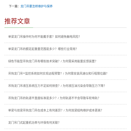
下一篇：
龙门吊要怎样维护与保养
推荐文章
单梁龙门吊操作时为何不能戴手套？如何避免触电风险？
单梁龙门吊的额定起重量范围是多少？哪些行业常用？
绿色节能型吊钩龙门吊有哪些技术突破？/ 为何需采用能量反馈装置？
吊钩龙门吊**监控系统如何实现远程预警？/ 为何需安装风速仪和行程限位器？
吊钩龙门吊液压系统压力不足如何排查？/ 为何液压油污染会导致压力下降？
吊钩龙门吊的轨道平直度标准是多少？/ 为何轨道不平会导致车轮啃轨？
单梁与双梁吊钩龙门吊在成本上有何差异？/ 为何双梁结构维护成本更高？
龙门吊门式起重机功率与环保有何关联？