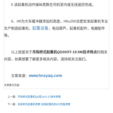
5.该起重机动作操纵悉数在司机室内或无线遥控完成。
6、H0为大车缓冲器添加的高度，H0≤250合肥宏发起重机专业
起重设备
生产制造起重机，
，电动葫芦，起重机配件，电器配件
等。
以上就是关于
吊钩桥式起重机QD20/5T-19.5M技术特点
的相关
内容，如果想要了解更多相关内容，请持续关注我们。
www.hnzyaq.com
文章来源：
文章聚合页面：
上一篇：
吊钩桥式起重机QD型16/3.2T技术参数
下一篇：
双梁桥式起重机参数 双梁起重机的6大性能参数