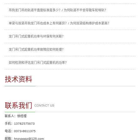
吊钩龙门吊的轨道平直度标准是多少？/ 为何轨道不平会导致车轮啃轨？
单梁与双梁吊钩龙门吊在成本上有何差异？/ 为何双梁结构维护成本更高？
龙门吊门式起重机功率与环保有何关联？
龙门吊门式起重机功率故障应如何处理？
如何检测和评估龙门吊门式起重机的功率？
技术资料
联系我们
CONTACT US
联系人：徐经理
手机：13782575673
电话：0373-8611375
邮箱：hnzyaqqz@126.com