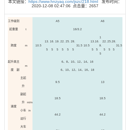
本文链接：
https://www.hnzyaq.com/jszc/218.html
发布时间：
2020-12-08 02:47:06 点击量：2657
工作级别
A5
A6
起重量
t
16/3.2
1
13.
16.
19.
22.
25.
28.
13.
16.
22.
25.
28.
跨度
m
10.5
31.5
10.5
9.
31.5
5
5
5
5
5
5
5
5
5
5
5
5
起升高
主
6、8、10、12、14、16
m
度
副
6、10、12、14、16、18
主起
9.5
13
升
副起
18.5
18.5
升
m/m
速度
小车
in
44.2
44.2
运行
大车