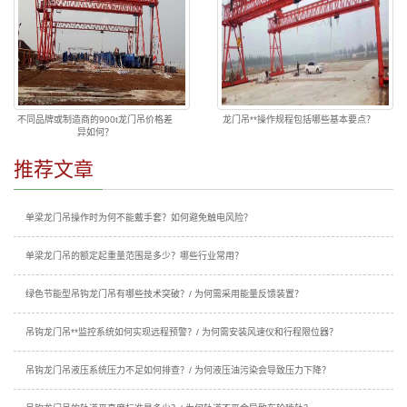
不同品牌或制造商的900t龙门吊价格差
龙门吊**操作规程包括哪些基本要点？
异如何？
推荐文章
单梁龙门吊操作时为何不能戴手套？如何避免触电风险？
单梁龙门吊的额定起重量范围是多少？哪些行业常用？
绿色节能型吊钩龙门吊有哪些技术突破？/ 为何需采用能量反馈装置？
吊钩龙门吊**监控系统如何实现远程预警？/ 为何需安装风速仪和行程限位器？
吊钩龙门吊液压系统压力不足如何排查？/ 为何液压油污染会导致压力下降？