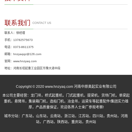
联系我们
CONTACT US
联系人：徐经理
手机：13782575673
电话：0373-8611375
邮箱：hnzyaqqz@126.com
官网：www.hnzyaq.com
地址：河南长垣起重工业园区华豫大道中段
Copyright © 2020 www.hnzyaq.com 河南中原奥起实业有限公司
本公司主要经营：
龙门吊
，
桥式起重机
，
门式起重机
，提梁机，货场门机，单梁起
重机，悬臂吊，集装箱门机，造船门机，冶金吊，运梁车等起重配件!集团实力雄
厚，产品质量保证，欢迎各界人士来厂参观考察!
城市分站：
广东站
，
山东站
，
云南站
，
浙江站
，
江苏站
，
四川站
，
贵州站
，
河南
站
，
广西站
，
陕西站
，
重庆站
，
贵州站