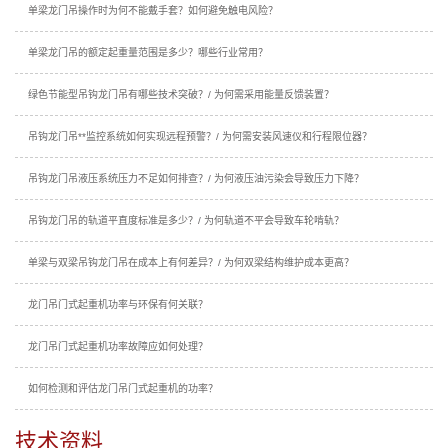
单梁龙门吊操作时为何不能戴手套？如何避免触电风险？
单梁龙门吊的额定起重量范围是多少？哪些行业常用？
绿色节能型吊钩龙门吊有哪些技术突破？/ 为何需采用能量反馈装置？
吊钩龙门吊**监控系统如何实现远程预警？/ 为何需安装风速仪和行程限位器？
吊钩龙门吊液压系统压力不足如何排查？/ 为何液压油污染会导致压力下降？
吊钩龙门吊的轨道平直度标准是多少？/ 为何轨道不平会导致车轮啃轨？
单梁与双梁吊钩龙门吊在成本上有何差异？/ 为何双梁结构维护成本更高？
龙门吊门式起重机功率与环保有何关联？
龙门吊门式起重机功率故障应如何处理？
如何检测和评估龙门吊门式起重机的功率？
技术资料