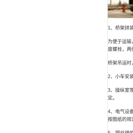
1、桥架拼
为便于运输
度螺栓，两
桥架吊运时
2、小车安
3、操纵室
定。
4、电气设
按图纸的规
5、钢丝绳