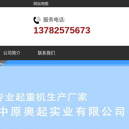
网站地图
服务电话:
13782575673
公司简介
联系我们