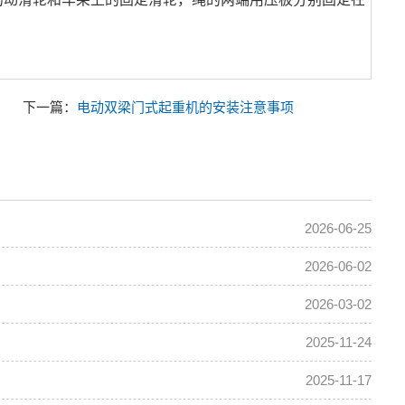
下一篇：
电动双梁门式起重机的安装注意事项
2026-06-25
2026-06-02
2026-03-02
2025-11-24
2025-11-17