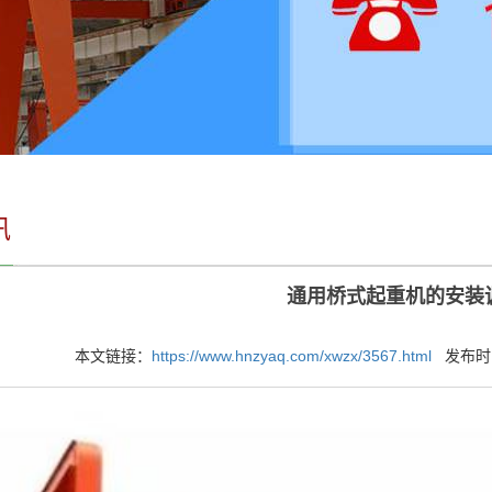
讯
通用桥式起重机的安装
本文链接：
https://www.hnzyaq.com/xwzx/3567.html
发布时间：