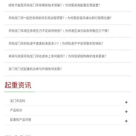
绿色节能型吊钩龙门吊有哪些技术突破？/ 为何需采用能量反馈装置？
吊钩龙门吊**监控系统如何实现远程预警？/ 为何需安装风速仪和行程限位器？
吊钩龙门吊液压系统压力不足如何排查？/ 为何液压油污染会导致压力下降？
吊钩龙门吊的轨道平直度标准是多少？/ 为何轨道不平会导致车轮啃轨？
单梁与双梁吊钩龙门吊在成本上有何差异？/ 为何双梁结构维护成本更高？
龙门吊门式起重机功率与环保有何关联？
起重资讯
+
龙门吊百科
+
产品知识
+
起重机产品问答