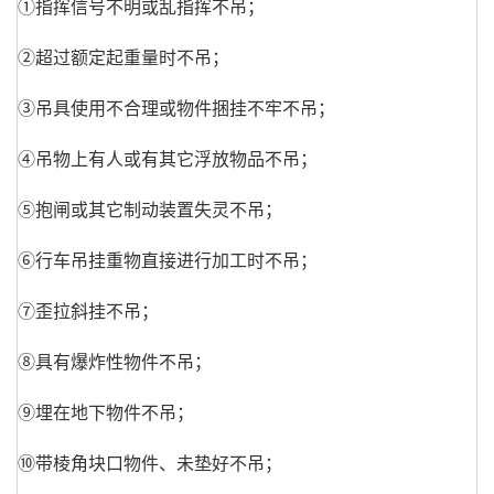
①指挥信号不明或乱指挥不吊；
②超过额定起重量时不吊；
③吊具使用不合理或物件捆挂不牢不吊；
④吊物上有人或有其它浮放物品不吊；
⑤抱闸或其它制动装置失灵不吊；
⑥行车吊挂重物直接进行加工时不吊；
⑦歪拉斜挂不吊；
⑧具有爆炸性物件不吊；
⑨埋在地下物件不吊；
⑩带棱角块口物件、未垫好不吊；