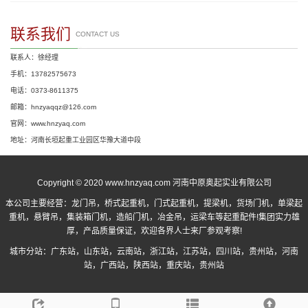
联系我们
CONTACT US
联系人：徐经理
手机：13782575673
电话：0373-8611375
邮箱：hnzyaqqz@126.com
官网：www.hnzyaq.com
地址：河南长垣起重工业园区华豫大道中段
Copyright © 2020 www.hnzyaq.com 河南中原奥起实业有限公司
本公司主要经营：
龙门吊
，
桥式起重机
，
门式起重机
，提梁机，货场门机，单梁起
重机，悬臂吊，集装箱门机，造船门机，冶金吊，运梁车等起重配件!集团实力雄
厚，产品质量保证，欢迎各界人士来厂参观考察!
城市分站：
广东站
，
山东站
，
云南站
，
浙江站
，
江苏站
，
四川站
，
贵州站
，
河南
站
，
广西站
，
陕西站
，
重庆站
，
贵州站