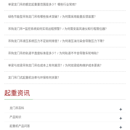
单梁龙门吊的额定起重量范围是多少？哪些行业常用？
绿色节能型吊钩龙门吊有哪些技术突破？/ 为何需采用能量反馈装置？
吊钩龙门吊**监控系统如何实现远程预警？/ 为何需安装风速仪和行程限位器？
吊钩龙门吊液压系统压力不足如何排查？/ 为何液压油污染会导致压力下降？
吊钩龙门吊的轨道平直度标准是多少？/ 为何轨道不平会导致车轮啃轨？
单梁与双梁吊钩龙门吊在成本上有何差异？/ 为何双梁结构维护成本更高？
龙门吊门式起重机功率与环保有何关联？
起重资讯
+
龙门吊百科
+
产品知识
+
起重机产品问答