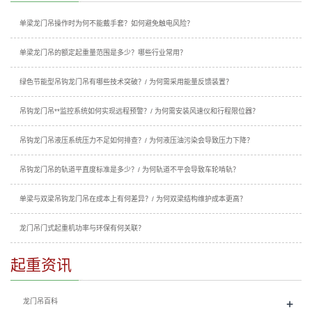
单梁龙门吊操作时为何不能戴手套？如何避免触电风险？
单梁龙门吊的额定起重量范围是多少？哪些行业常用？
绿色节能型吊钩龙门吊有哪些技术突破？/ 为何需采用能量反馈装置？
吊钩龙门吊**监控系统如何实现远程预警？/ 为何需安装风速仪和行程限位器？
吊钩龙门吊液压系统压力不足如何排查？/ 为何液压油污染会导致压力下降？
吊钩龙门吊的轨道平直度标准是多少？/ 为何轨道不平会导致车轮啃轨？
单梁与双梁吊钩龙门吊在成本上有何差异？/ 为何双梁结构维护成本更高？
龙门吊门式起重机功率与环保有何关联？
起重资讯
+
龙门吊百科