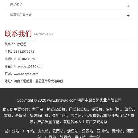
+
产品知识
+
起重机产品问答
联系我们
CONTACT US
联系人：徐经理
手机：13782575673
电话：0373-8611375
邮箱：hnzyaqqz@126.com
官网：www.hnzyaq.com
地址：河南长垣起重工业园区华豫大道中段
Copyright © 2020 www.hnzyaq.com 河南中原奥起实业有限公司
本公司主要经营：
龙门吊
，
桥式起重机
，
门式起重机
，提梁机，货场门机，单梁起
重机，悬臂吊，集装箱门机，造船门机，冶金吊，运梁车等起重配件!集团实力雄
厚，产品质量保证，欢迎各界人士来厂参观考察!
城市分站：
广东站
，
山东站
，
云南站
，
浙江站
，
江苏站
，
四川站
，
贵州站
，
河南
站
，
广西站
，
陕西站
，
重庆站
，
贵州站