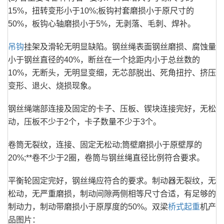
15%，扭转变形小于10%;板钩衬套磨损小于原尺寸的
50%，板钩心轴磨损小于5%，无剥落、毛刺、焊补。
吊钩
挂架及滑轮无明显缺陷。钢丝绳表面钢丝磨损、腐蚀量
小于钢丝直径的40%，断丝在一个捻距内小于总丝数的
10%，无断头，无明显变细，无芯部脱出、死角扭拧、挤压
变形、退火、烧损现象。
钢丝绳端部连接及固定的卡子、压板、锲块连接完好，无松
动，压板不少于2个，卡子数量不少于3个。
卷筒无裂纹，连接、固定无松动;筒壁磨损小于原壁厚的
20%;**卷不少于2圈，卷筒与钢丝绳直径比例符合要求。
平衡轮固定完好，钢丝绳应符合的要求。制动器无裂纹，无
松动，无严重磨损，制动间隙两侧相等尺寸合适，有足够的
制动力，制动带磨损小于原厚度的50%。双梁
桥式起重
机产
品图片：