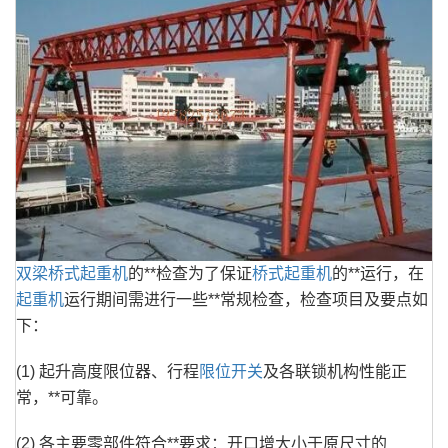
双梁桥式起重机
的**检查为了保证
桥式起重机
的**运行，在
起重机
运行期间需进行一些**常规检查，检查项目及要点如
下：
(1) 起升高度限位器、行程
限位开关
及各联锁机构性能正
常，**可靠。
(2) 各主要零部件符合**要求：开口增大小于原尺寸的