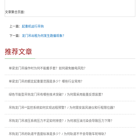
文章聚合页面：
上一篇：
起重机运行吊钩
下一篇：
龙门吊出租为何发生跑偏现象？
推荐文章
单梁龙门吊操作时为何不能戴手套？如何避免触电风险？
单梁龙门吊的额定起重量范围是多少？哪些行业常用？
绿色节能型吊钩龙门吊有哪些技术突破？/ 为何需采用能量反馈装置？
吊钩龙门吊**监控系统如何实现远程预警？/ 为何需安装风速仪和行程限位器？
吊钩龙门吊液压系统压力不足如何排查？/ 为何液压油污染会导致压力下降？
吊钩龙门吊的轨道平直度标准是多少？/ 为何轨道不平会导致车轮啃轨？