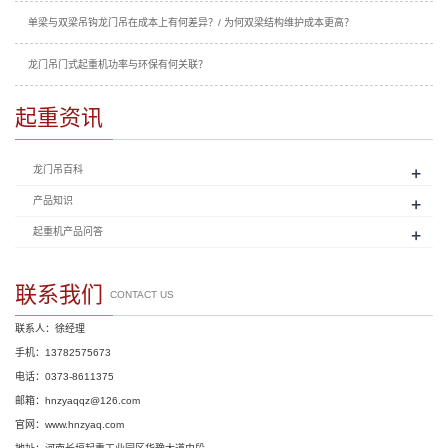
单梁与双梁吊钩龙门吊在成本上有何差异？/ 为何双梁结构维护成本更高？
龙门吊门式起重机功率与环保有何关联？
起重资讯
+
龙门吊百科
+
产品知识
+
起重机产品问答
联系我们
CONTACT US
联系人：徐经理
手机：13782575673
电话：0373-8611375
邮箱：hnzyaqqz@126.com
官网：www.hnzyaq.com