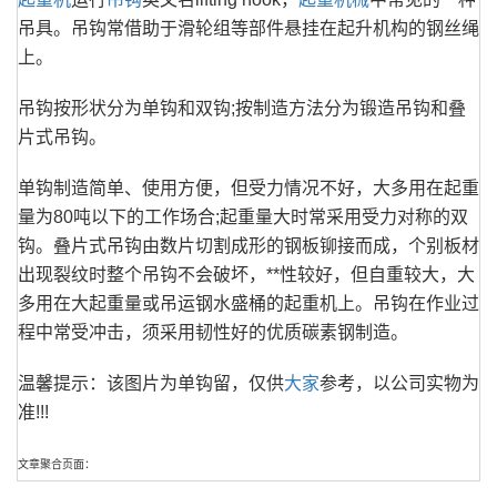
吊具。吊钩常借助于滑轮组等部件悬挂在起升机构的钢丝绳
上。
吊钩按形状分为单钩和双钩;按制造方法分为锻造吊钩和叠
片式吊钩。
单钩制造简单、使用方便，但受力情况不好，大多用在起重
量为80吨以下的工作场合;起重量大时常采用受力对称的双
钩。叠片式吊钩由数片切割成形的钢板铆接而成，个别板材
出现裂纹时整个吊钩不会破坏，**性较好，但自重较大，大
多用在大起重量或吊运钢水盛桶的起重机上。吊钩在作业过
程中常受冲击，须采用韧性好的优质碳素钢制造。
温馨提示：该图片为单钩留，仅供
大家
参考，以公司实物为
准!!!
文章聚合页面：