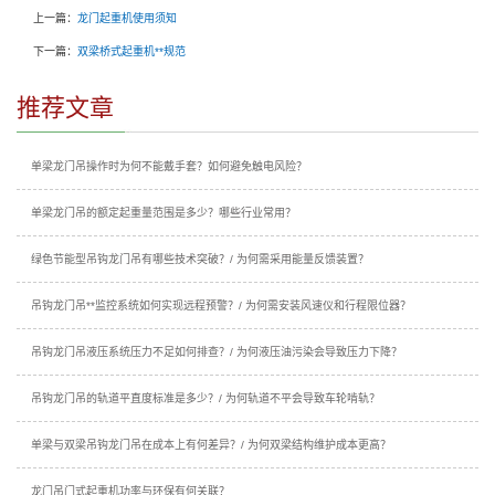
上一篇：
龙门起重机使用须知
下一篇：
双梁桥式起重机**规范
推荐文章
单梁龙门吊操作时为何不能戴手套？如何避免触电风险？
单梁龙门吊的额定起重量范围是多少？哪些行业常用？
绿色节能型吊钩龙门吊有哪些技术突破？/ 为何需采用能量反馈装置？
吊钩龙门吊**监控系统如何实现远程预警？/ 为何需安装风速仪和行程限位器？
吊钩龙门吊液压系统压力不足如何排查？/ 为何液压油污染会导致压力下降？
吊钩龙门吊的轨道平直度标准是多少？/ 为何轨道不平会导致车轮啃轨？
单梁与双梁吊钩龙门吊在成本上有何差异？/ 为何双梁结构维护成本更高？
龙门吊门式起重机功率与环保有何关联？