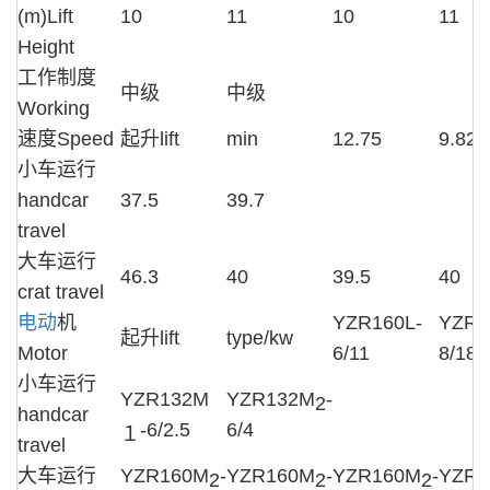
(m)Lift
10
11
10
11
Height
工作制度
中级
中级
Working
速度Speed
起升lift
min
12.75
9.82
小车运行
handcar
37.5
39.7
travel
大车运行
46.3
40
39.5
40
crat travel
电动
机
YZR160L-
YZR2
起升lift
type/kw
Motor
6/11
8/18.
小车运行
YZR132M
YZR132M
-
2
handcar
-6/2.5
6/4
１
travel
大车运行
YZR160M
-
YZR160M
-
YZR160M
-
YZR1
2
2
2