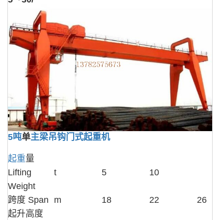
5吨
单
主梁
吊钩
门式起重机
起重
量
Lifting
t
5
10
Weight
跨度 Span
m
18
22
26
起升高度