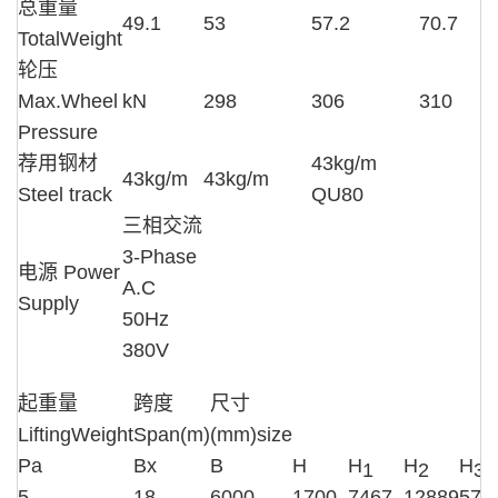
总重量
49.1
53
57.2
70.7
TotalWeight
轮压
Max.Wheel
kN
298
306
310
Pressure
荐用钢材
43kg/m
43kg/m
43kg/m
Steel track
QU80
三相交流
3-Phase
电源 Power
A.C
Supply
50Hz
380V
起重量
跨度
尺寸
LiftingWeight
Span(m)
(mm)size
Pa
Bx
B
H
H
H
H
1
2
3
5
18
6000
1700
7467
12889
577