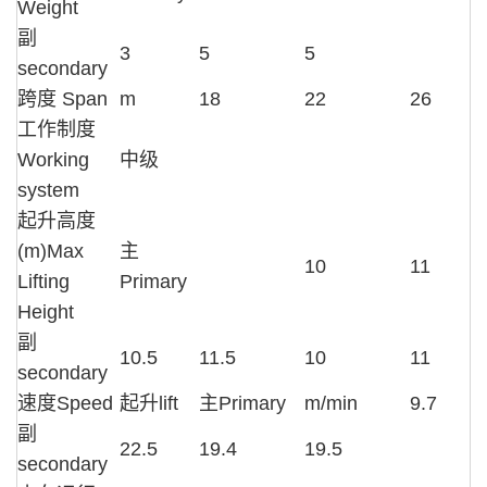
Weight
副
3
5
5
secondary
跨度 Span
m
18
22
26
工作制度
Working
中级
system
起升高度
(m)Max
主
10
11
Lifting
Primary
Height
副
10.5
11.5
10
11
secondary
速度Speed
起升lift
主Primary
m/min
9.7
副
22.5
19.4
19.5
secondary