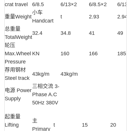
crat travel
6/8.5
6/13×2
6/8.5×2
6/13×
小车
重量Weight
t
2.93
2.94
Handcart
总重量
32.4
34.8
41
49
TotalWeight
轮压
Max.Wheel
KN
160
166
185
Pressure
荐用钢材
43kg/m
43kg/m
Steel track
三相交流 3-
电源 Power
Phase A.C
Supply
50Hz 380V
起重量
主
Lifting
t
15
20
Primary