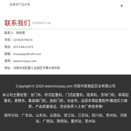
+
起重机产品问答
联系我们
CONTACT US
联系人：徐经理
手机：13782575673
电话：0373-8611375
邮箱：hnzyaqqz@126.com
官网：www.hnzyaq.com
地址：河南长垣起重工业园区华豫大道中段
Copyright © 2020 www.hnzyaq.com 河南中原奥起实业有限公司
本公司主要经营：
龙门吊
，
桥式起重机
，
门式起重机
，提梁机，货场门机，单梁起
重机，悬臂吊，集装箱门机，造船门机，冶金吊，运梁车等起重配件!集团实力雄
厚，产品质量保证，欢迎各界人士来厂参观考察!
城市分站：
广东站
，
山东站
，
云南站
，
浙江站
，
江苏站
，
四川站
，
贵州站
，
河南
站
，
广西站
，
陕西站
，
重庆站
，
贵州站