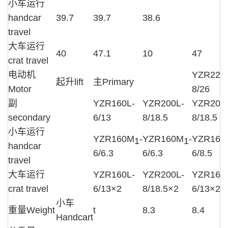
小车运行
handcar
39.7
39.7
38.6
travel
大车运行
40
47.1
10
47
crat travel
电动机
YZR225
起升lift
主Primary
Motor
8/26
副
YZR160L-
YZR200L-
YZR200
secondary
6/13
8/18.5
8/18.5
小车运行
YZR160M
-
YZR160M
-
YZR160
1
1
handcar
6/6.3
6/6.3
6/8.5
travel
大车运行
YZR160L-
YZR200L-
YZR160
crat travel
6/13×2
8/18.5×2
6/13×2
小车
重量Weight
t
8.3
8.4
Handcart