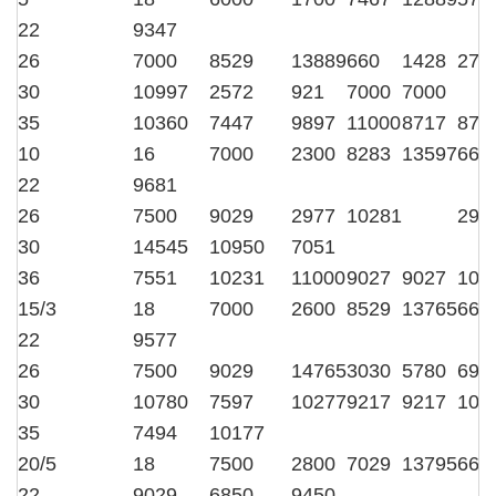
22
9347
26
7000
8529
13889
660
1428
277
30
10997
2572
921
7000
7000
35
10360
7447
9897
11000
8717
871
10
16
7000
2300
8283
13597
660
22
9681
26
7500
9029
2977
10281
290
30
14545
10950
7051
36
7551
10231
11000
9027
9027
103
15/3
18
7000
2600
8529
13765
660
22
9577
26
7500
9029
14765
3030
5780
694
30
10780
7597
10277
9217
9217
105
35
7494
10177
20/5
18
7500
2800
7029
13795
660
22
9029
6850
9450