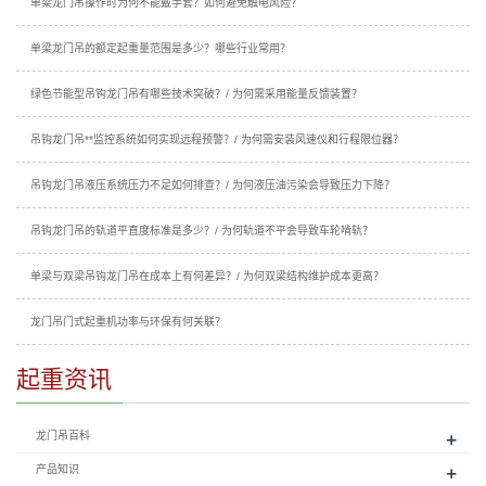
单梁龙门吊操作时为何不能戴手套？如何避免触电风险？
单梁龙门吊的额定起重量范围是多少？哪些行业常用？
绿色节能型吊钩龙门吊有哪些技术突破？/ 为何需采用能量反馈装置？
吊钩龙门吊**监控系统如何实现远程预警？/ 为何需安装风速仪和行程限位器？
吊钩龙门吊液压系统压力不足如何排查？/ 为何液压油污染会导致压力下降？
吊钩龙门吊的轨道平直度标准是多少？/ 为何轨道不平会导致车轮啃轨？
单梁与双梁吊钩龙门吊在成本上有何差异？/ 为何双梁结构维护成本更高？
龙门吊门式起重机功率与环保有何关联？
起重资讯
+
龙门吊百科
+
产品知识