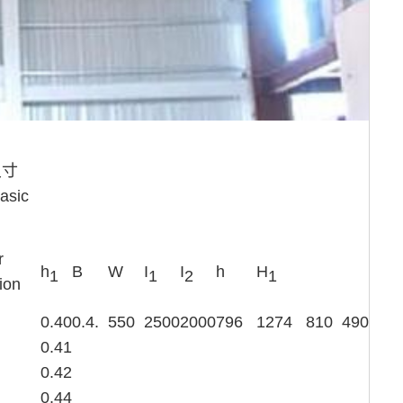
尺寸
asic
r
h
B
W
I
I
h
H
1
1
2
1
ion
0.40
0.4.
550
2500
2000
796
1274
810
490
0.41
0.42
0.44