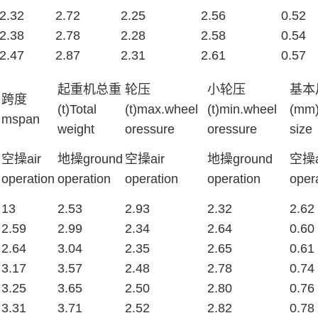
2.32
2.72
2.25
2.56
0.52
2.38
2.78
2.28
2.58
0.54
2.47
2.87
2.31
2.61
0.57
起重机总重
轮压
小轮压
基本
跨度
(t)Total
(t)max.wheel
(t)min.wheel
(mm)
mspan
weight
oressure
oressure
size
空操air
地操ground
空操air
地操ground
空操a
operation
operation
operation
operation
oper
13
2.53
2.93
2.32
2.62
2.59
2.99
2.34
2.64
0.60
2.64
3.04
2.35
2.65
0.61
3.17
3.57
2.48
2.78
0.74
3.25
3.65
2.50
2.80
0.76
3.31
3.71
2.52
2.82
0.78