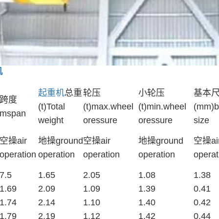
机
起重机
总重
轮压
小轮压
基本
跨度
(t)Total
(t)max.wheel
(t)min.wheel
(mm)b
mspan
weight
oressure
oressure
size
空操air
地操ground
空操air
地操ground
空操ai
operation
operation
operation
operation
operat
7.5
1.65
2.05
1.08
1.38
1.69
2.09
1.09
1.39
0.41
1.74
2.14
1.10
1.40
0.42
1.79
2.19
1.12
1.42
0.44