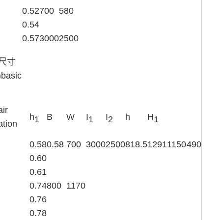
0.52
700
580
0.54
0.57
3000
2500
尺寸
basic
ir
h
B
W
I
I
h
H
1
1
2
1
ation
0.58
0.58
700
3000
2500
818.5
1291
1150
490
0.60
0.61
0.74
800
1170
0.76
0.78