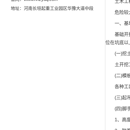
土木工程.
地址：河南长垣起重工业园区华豫大道中段
危险较大工
一、基坑
基础开挖深
位在坑底以
(一)挖
土开挖工程
(二)模
各种工装模
(三)起
(四)脚
1、高度超