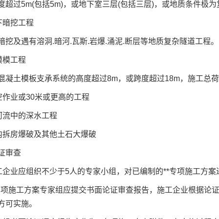
过5m(包括5m)，或地下室三层(包括三层)，或地质条件极为复
下暗挖工程
及遇有溶洞.暗河.瓦斯.岩爆.涌泥.断层等地质复杂隧道工程。
模模工程
土模板支承系统的高度超过8m，或跨度超过18m，施工总荷载超过
作业或30米或更高的工程
流中的深水工程
拆房爆破及其他土石大爆破
证审查
企业应组织不少于5人的专家小组，对已编制的**专项施工方案
专项施工方案专家组应提交书面论证审查报告，施工企业根据论证
方可实施。