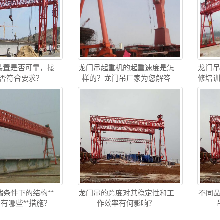
装置是否可靠，接
龙门吊起重机的起重速度是怎
龙门
否符合要求？
样的？龙门吊厂家为您解答
修培
条件下的结构**
龙门吊的跨度对其稳定性和工
不同品
 有哪些**措施？
作效率有何影响？
章