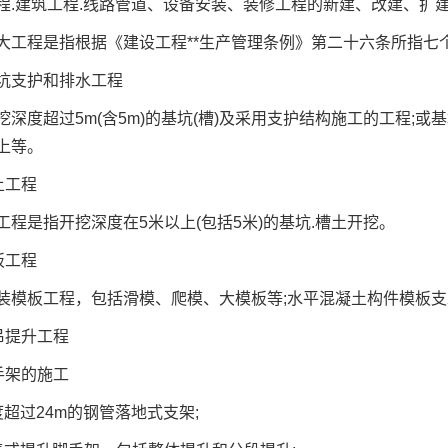
建筑工程.线路管道、设备安装、装修工程的新建、改建、扩
程是指根据《建设工程**生产管理条例》第二十六条所指七个
支护和排水工程
度超过5m(含5m)的基坑(槽)及采用支护结构施工的工程;或
上等。
土工程
是指开挖深度在5米以上(包括5米)的基坑.槽土开挖。
板工程
板工程，包括滑模、爬模、大模板等;水平混凝土构件模板支
吊提升工程
手架的施工
过24m的钢管落地式支架;