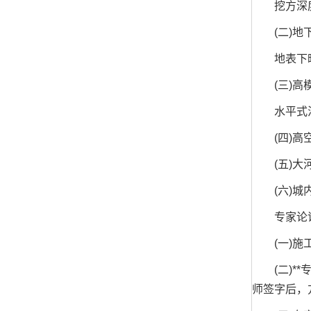
挖方深度超
(二)地
地表下暗挖
(三)高
水平式混凝
(四)高空
(五)大河
(六)城内
专家论
(一)施工
(二)**
师签字后，