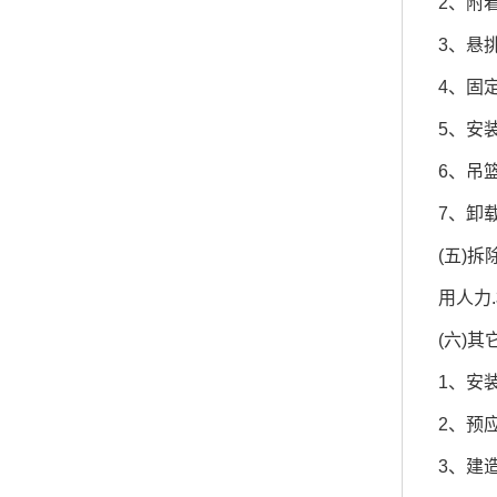
2、附着式
3、悬挑
4、固定
5、安装
6、吊篮
7、卸载
(五)拆除
用人力.
(六)其它
1、安装
2、预应力
3、建造