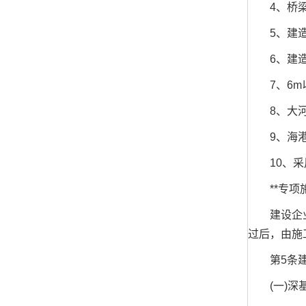
4、桥梁建
5、建造
6、建造
7、6m以
8、大河流
9、海港
10、采用
**专项施
建设企业专
过后，由施
第5条建筑
(一)深