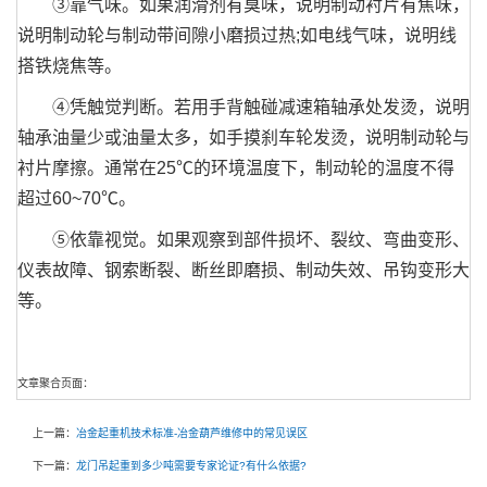
③靠气味。如果润滑剂有臭味，说明制动衬片有焦味，
说明制动轮与制动带间隙小磨损过热;如电线气味，说明线
搭铁烧焦等。
④凭触觉判断。若用手背触碰减速箱轴承处发烫，说明
轴承油量少或油量太多，如手摸刹车轮发烫，说明制动轮与
衬片摩擦。通常在25℃的环境温度下，制动轮的温度不得
超过60~70℃。
⑤依靠视觉。如果观察到部件损坏、裂纹、弯曲变形、
仪表故障、钢索断裂、断丝即磨损、制动失效、吊钩变形大
等。
文章聚合页面：
上一篇：
冶金起重机技术标准-冶金葫芦维修中的常见误区
下一篇：
龙门吊起重到多少吨需要专家论证?有什么依据?