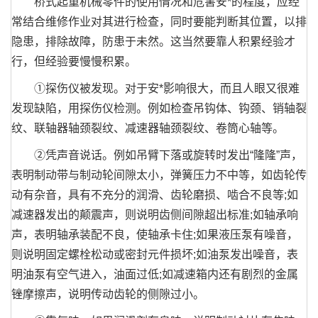
桥式起重机械零件的使用情况和危害安*的程度，应经
常结合维修作业对其进行检查，同时要能判断其位置，以排
隐患，排除故障，防患于未然。这当然要靠人积累经验才
行，但经验要慢慢积累。
①探伤仪被发现。对于安*影响很大，而且人眼又很难
发现缺陷，用探伤仪检测。例如检查吊钩体、钩颈、销轴裂
纹、联轴器轴颈裂纹、减速器轴颈裂纹、卷筒心轴等。
②凭声音说话。例如吊臂下落或旋转时发出“隆隆”声，
表明制动带与制动轮间隙太小，弹簧压力不中等，如齿轮传
动有杂音，具有不充分的润滑、齿轮磨损、啮合不良等;如
减速器发出的颠震声，则说明齿侧间隙超出标准;如轴承响
声，表明轴承装配不良，使轴承卡住;如果液压泵有噪音，
则说明固定螺栓松动或密封元件损坏;如油泵发出噪音，表
明油泵有空气进入，油面过低;如减速箱内还有剧烈的金属
锉摩擦声，说明传动齿轮的侧隙过小。