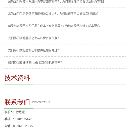
吊钩龙门吊液压系统压力不足如何排查？/ 为何液压油污染会导致压力下降？
吊钩龙门吊的轨道平直度标准是多少？/ 为何轨道不平会导致车轮啃轨？
单梁与双梁吊钩龙门吊在成本上有何差异？/ 为何双梁结构维护成本更高？
龙门吊门式起重机功率与环保有何关联？
龙门吊门式起重机功率故障应如何处理？
如何检测和评估龙门吊门式起重机的功率？
技术资料
联系我们
CONTACT US
联系人：徐经理
手机：13782575673
电话：0373-8611375