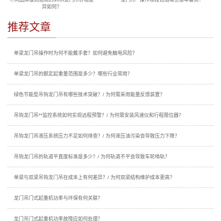
异如何？
推荐文章
单梁龙门吊操作时为何不能戴手套？如何避免触电风险？
单梁龙门吊的额定起重量范围是多少？哪些行业常用？
绿色节能型吊钩龙门吊有哪些技术突破？/ 为何需采用能量反馈装置？
吊钩龙门吊**监控系统如何实现远程预警？/ 为何需安装风速仪和行程限位器？
吊钩龙门吊液压系统压力不足如何排查？/ 为何液压油污染会导致压力下降？
吊钩龙门吊的轨道平直度标准是多少？/ 为何轨道不平会导致车轮啃轨？
单梁与双梁吊钩龙门吊在成本上有何差异？/ 为何双梁结构维护成本更高？
龙门吊门式起重机功率与环保有何关联？
龙门吊门式起重机功率故障应如何处理？