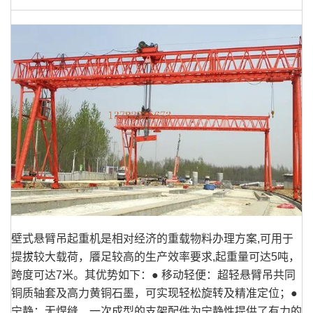
壁式悬臂吊起重机是相对经济的重载物料办理方案,可用于
提拔较大载荷，餍足较高的生产效率要求,起重量可达5吨，
跨度可达7米。其优势如下：● 移动轻便：超轻悬臂吊共同
铜质轴套及高力黄铜石墨，可实现轻松旋转及精准定位；●
宁静：无焊缝、一次成型的支架配件为宁静性提供了有力的