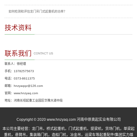
如何检测和评估龙门吊门式起重机的功率？
技术资料
联系我们
CONTACT US
联系人：徐经理
手机：13782575673
电话：0373-8611375
邮箱：hnzyaqqz@126.com
官网：www.hnzyaq.com
地址：河南长垣起重工业园区华豫大道中段
Copyright © 2020 www.hnzyaq.com 河南中原奥起实业有限公司
本公司主要经营：
龙门吊
，
桥式起重机
，
门式起重机
，提梁机，货场门机，单梁起
重机，悬臂吊，集装箱门机，造船门机，冶金吊，运梁车等起重配件!集团实力雄