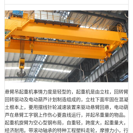
悬臂吊起重机事情力度是轻型的，起重机是由立柱，回转臂
回转驱动及电动葫芦计划制造组成的，立柱下面牢固在混凝
土根本上，要用摆线针轮减速装置来驱动悬臂回悬，电动葫
芦在悬臂工字钢上作伤心要直线运行，并起吊重量的物品。
起重机旋臂为空心型钢布局，自重轻，跨度大，起重量大，
经济耐用。带滚动轴承的特种工程塑料走轮，摩擦力小，行