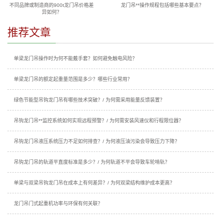
不同品牌或制造商的900t龙门吊价格差
龙门吊**操作规程包括哪些基本要点？
异如何？
推荐文章
单梁龙门吊操作时为何不能戴手套？如何避免触电风险？
单梁龙门吊的额定起重量范围是多少？哪些行业常用？
绿色节能型吊钩龙门吊有哪些技术突破？/ 为何需采用能量反馈装置？
吊钩龙门吊**监控系统如何实现远程预警？/ 为何需安装风速仪和行程限位器？
吊钩龙门吊液压系统压力不足如何排查？/ 为何液压油污染会导致压力下降？
吊钩龙门吊的轨道平直度标准是多少？/ 为何轨道不平会导致车轮啃轨？
单梁与双梁吊钩龙门吊在成本上有何差异？/ 为何双梁结构维护成本更高？
龙门吊门式起重机功率与环保有何关联？