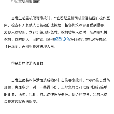
①起重机倾覆事故
当发生起重机倾覆事故时，**查看起重机司机是否被困在操作室
内，检查有无其他人员被砸伤或掩埋，相邻构筑物是否受到侵害。
发现人员被困，立即组织现场急救。挖救被埋人员时，切勿用机械
起重设备
挖救，以防伤人，同时调用其他
将倾覆起重机缓慢拉起，
顶升稳固，再组织抢救被埋人员。
②吊装构件滑落事故
当发生吊装构件滑落造成物体打击伤害事故时，**观察伤员受伤
部位，失血多少，对于一些微小伤，工地急救员可以临时进行简单
的止血、消炎、包扎，然后送往医院处理。伤势严重者，急救人员
边抢救边就近送医院。