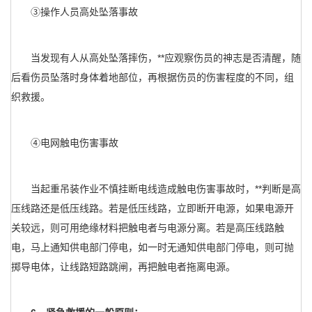
③操作人员高处坠落事故
当发现有人从高处坠落摔伤，**应观察伤员的神志是否清醒，随
后看伤员坠落时身体着地部位，再根据伤员的伤害程度的不同，组
织救援。
④电网触电伤害事故
当起重吊装作业不慎挂断电线造成触电伤害事故时，**判断是高
压线路还是低压线路。若是低压线路，立即断开电源，如果电源开
关较远，则可用绝缘材料把触电者与电源分离。若是高压线路触
电，马上通知供电部门停电，如一时无通知供电部门停电，则可抛
掷导电体，让线路短路跳闸，再把触电者拖离电源。