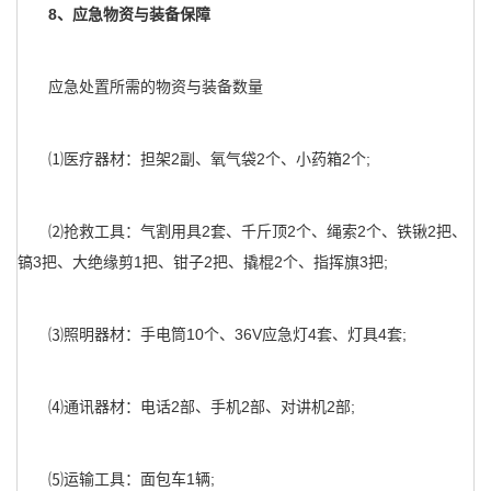
8、应急物资与装备保障
应急处置所需的物资与装备数量
⑴医疗器材：担架2副、氧气袋2个、小药箱2个;
⑵抢救工具：气割用具2套、千斤顶2个、绳索2个、铁锹2把、
镐3把、大绝缘剪1把、钳子2把、撬棍2个、指挥旗3把;
⑶照明器材：手电筒10个、36V应急灯4套、灯具4套;
⑷通讯器材：电话2部、手机2部、对讲机2部;
⑸运输工具：面包车1辆;