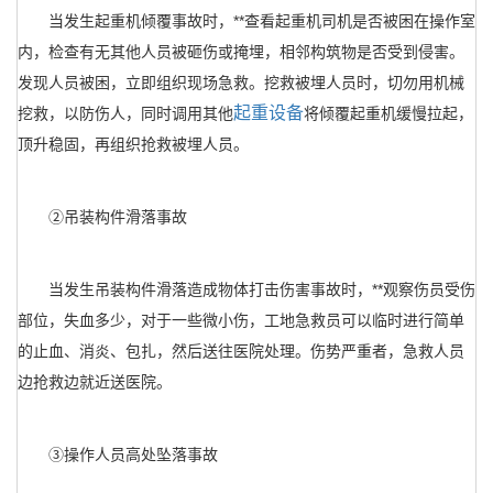
当发生起重机倾覆事故时，**查看起重机司机是否被困在操作室
内，检查有无其他人员被砸伤或掩埋，相邻构筑物是否受到侵害。
发现人员被困，立即组织现场急救。挖救被埋人员时，切勿用机械
起重设备
挖救，以防伤人，同时调用其他
将倾覆起重机缓慢拉起，
顶升稳固，再组织抢救被埋人员。
②吊装构件滑落事故
当发生吊装构件滑落造成物体打击伤害事故时，**观察伤员受伤
部位，失血多少，对于一些微小伤，工地急救员可以临时进行简单
的止血、消炎、包扎，然后送往医院处理。伤势严重者，急救人员
边抢救边就近送医院。
③操作人员高处坠落事故