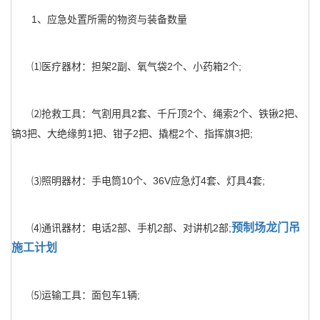
1、应急处置所需的物资与装备数量
⑴医疗器材：担架2副、氧气袋2个、小药箱2个;
⑵抢救工具：气割用具2套、千斤顶2个、绳索2个、铁锹2把、
镐3把、大绝缘剪1把、钳子2把、撬棍2个、指挥旗3把;
⑶照明器材：手电筒10个、36V应急灯4套、灯具4套;
预制场龙门吊
⑷通讯器材：电话2部、手机2部、对讲机2部;
施工计划
⑸运输工具：面包车1辆;