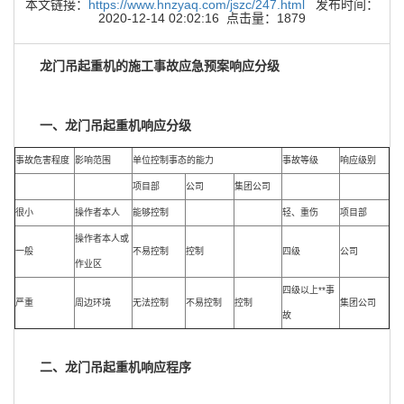
本文链接：
https://www.hnzyaq.com/jszc/247.html
发布时间：
2020-12-14 02:02:16 点击量：1879
龙门吊起重机的施工事故应急预案响应分级
一、龙门吊起重机响应分级
事故危害程度
影响范围
单位控制事态的能力
事故等级
响应级别
项目部
公司
集团公司
很小
操作者本人
能够控制
轻、重伤
项目部
操作者本人或
一般
不易控制
控制
四级
公司
作业区
四级以上**事
严重
周边环境
无法控制
不易控制
控制
集团公司
故
二、龙门吊起重机响应程序