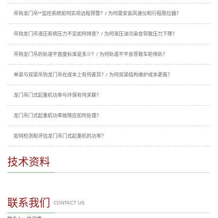
吊钩龙门吊**监控系统如何实现远程预警？/ 为何需安装风速仪和行程限位器？
吊钩龙门吊液压系统压力不足如何排查？/ 为何液压油污染会导致压力下降？
吊钩龙门吊的轨道平直度标准是多少？/ 为何轨道不平会导致车轮啃轨？
单梁与双梁吊钩龙门吊在成本上有何差异？/ 为何双梁结构维护成本更高？
龙门吊门式起重机功率与环保有何关联？
龙门吊门式起重机功率故障应如何处理？
如何检测和评估龙门吊门式起重机的功率？
技术资料
联系我们
CONTACT US