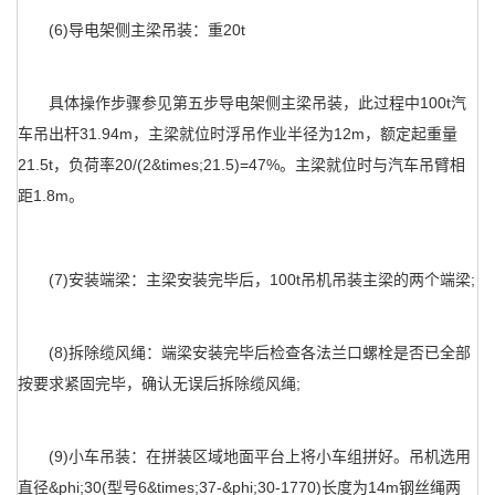
(6)导电架侧主梁吊装：重20t
具体操作步骤参见第五步导电架侧主梁吊装，此过程中100t汽
车吊出杆31.94m，主梁就位时浮吊作业半径为12m，额定起重量
21.5t，负荷率20/(2&times;21.5)=47%。主梁就位时与汽车吊臂相
距1.8m。
(7)安装端梁：主梁安装完毕后，100t吊机吊装主梁的两个端梁;
(8)拆除缆风绳：端梁安装完毕后检查各法兰口螺栓是否已全部
按要求紧固完毕，确认无误后拆除缆风绳;
(9)小车吊装：在拼装区域地面平台上将小车组拼好。吊机选用
直径&phi;30(型号6&times;37-&phi;30-1770)长度为14m钢丝绳两