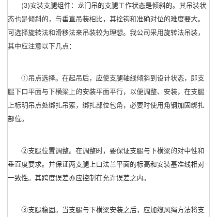
(3)安装支腿组件：龙门吊的支腿工作状态是倾斜的。其吊装状
态也是倾斜的，与垂直吊装相比，其拴钩和准确对位的难度要大。
可选择旋转法和滑移法来吊装较为理想。我公司采用旋转法吊装，
其中应注意以下几点：
①吊点选择。在起吊后，应使支腿轴线倾斜到设计状态，即支
腿下口平面与下横梁上的安装平面平行，以便调整、安装，在支腿
上标明吊点处绑扎吊索，绑扎部位包角，必要时使用角钢加固绑扎
部位。
②支腿位置调整。在调整时，要保证支腿与下横梁的对中性和
垂直度要求。并保证两支腿上口法兰平面的标高和安装基准线相对
一致性。其跨度误差亦应控制在允许误差之内。
③支腿稳固。当支腿与下横梁安装之后，应加缆风绳方法将支