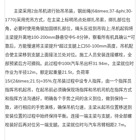
主梁采用2台吊机进行抬吊吊装，钢丝绳(6&times;37-&phi;30-
1770)采用兜吊方式，在主梁上标明吊点处绑扎吊索，绑扎部位包
角，必要时使用角钢加固绑扎部位，绳头反挂到吊钩上;吊机起钩将
主梁提升离地100-200mm静悬空中5-8分钟，察看所有机具确认**可
靠后，方能慢速将主梁提升*超过支腿上口50-100mm高度，吊机配
合使主梁移到支腿上面接法兰处对位。施工人员安装连接螺栓，全
部预紧后方可摘钩。此过程中100t汽车吊出杆31.94m，主梁就位时
作业为半径12m，额定起重量21.5t，负荷率
15/(2&times;21.5)=35%;在吊装过程中设专人指挥，由一个指挥员
指挥吊机起吊，在起吊前必须确保现场指挥和吊机司机在指挥方式
和指挥方法沟通好，明确各个手势之间的含义到位，做到保持一
致，进行相应的手势演练，确保吊机匀速，主梁从起吊位置移送到
安装位置的过程中始终保持平衡。连接一端主梁与支腿，待全部螺
栓装好后再对位另一端支腿。主梁就位时与汽车吊臂相距2.7m。