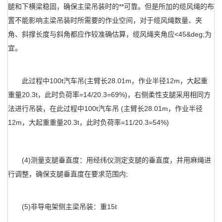
腿和下横梁稳固，确保主梁吊装时的**可靠。但是所加的缆风绳的布
置不能影响主梁吊装时所需要的作业空间，对于缆风绳数量、夹
角、斜撑长度与斜角都应作较准确估算，缆风绳夹角应<45&deg;为
宜。
此过程中100t汽车吊(主臂长28.01m，作业半径12m，大起重
重量20.3t，此时负荷率=14/20.3=69%)，右侧柔性支腿采用相同方
法进行吊装，在此过程中100t汽车吊 (主臂长28.01m，作业半径
12m，大起重重量20.3t，此时负荷率=11/20.3=54%)
(4)测量支腿垂直度：用经纬仪测定支腿的垂直度，并用麻绳进
行调整，确保支腿垂直度在要求范围内;
(5)非导电架侧主梁吊装：重15t