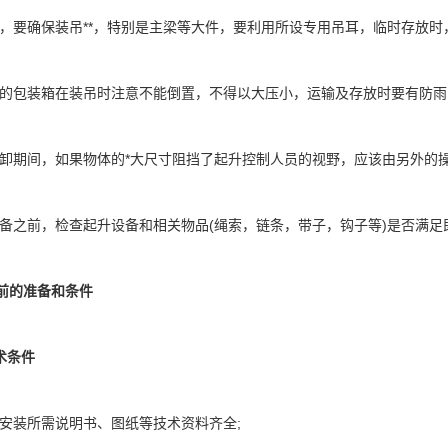
要确保装吊**，特别是主梁等大件，要利用所设专用吊耳，临时存放时
包装箱在装吊时注意不能倒置，不得以大压小，运输及存放时要有防雨
间，如果物体的*大尺寸阻挡了起升控制人员的视野，应该由另外的操作
之前，检查起升设备和相关物品(绳索，链条，带子，钩子等)是否满足
作业前的准备和条件
术条件
装所需说明书、图纸等技术资料齐全;