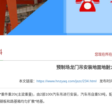
料
您现在所
预制场龙门吊安装地面地耐
本文链接：
https://www.hnzyaq.com/jszc/234.html
发布时间：2
件重20t(主梁重量)，由2部100t汽车吊进行安装，汽车吊自重53吨，
钢板和路基箱均匀扩散*地基。