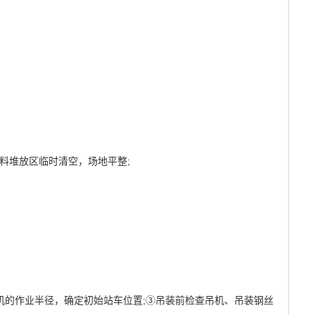
堆放区临时清空，场地平整;
机的作业半径，确定初始站车位置;③吊装前检查吊机、吊装钢丝