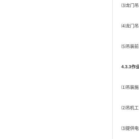
⑶龙门吊桥架
⑷龙门吊安
⑸吊装前应
4.3.3作
⑴吊装施工
⑵吊机工作
⑶提供电源