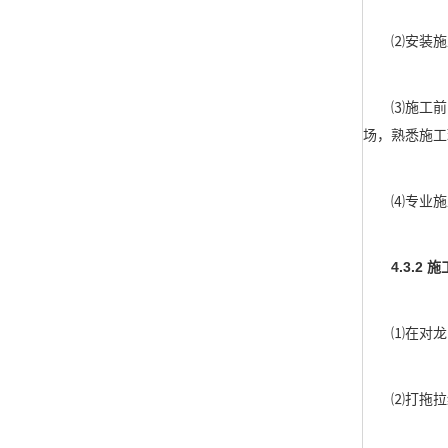
⑵安装施工
⑶施工前，技
场，熟悉施工
⑷专业施工
4.3.2 施
⑴在对龙门
⑵打拖拉绳