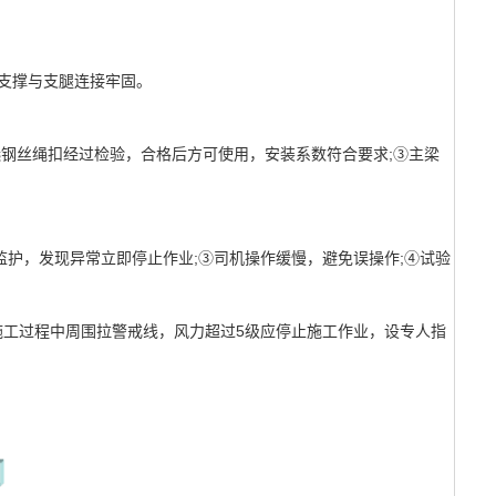
性支撑与支腿连接牢固。
选钢丝绳扣经过检验，合格后方可使用，安装系数符合要求;③主梁
护，发现异常立即停止作业;③司机操作缓慢，避免误操作;④试验
工过程中周围拉警戒线，风力超过5级应停止施工作业，设专人指