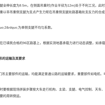
伸长度为8.5m，在侧面吊重时(作业半径为12m)处于不利工况，此
重以非吊重侧支腿为支点产生力矩在吊重侧支腿处路基箱处支反力的合成
o;2&rdquo;为单侧支腿不均匀系数。
已填筑合格的96区路基上，根据实测地基承载力进行动态调整，如承载
吊的运输及其要求
吊主要部件的运输，均能满足普通公路的运输要求，重要部件如电机、电
要根据现场拼装步骤按大车走行机构、主梁、支腿、电气控制、天车、
要的周转倒运。