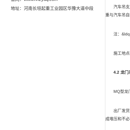
汽车吊支腿全
地址：河南长垣起重工业园区华豫大道中段
重与汽车吊自
注：&ldqu
施工地点在
4.2 龙门
MQ型龙门
出厂发货时
成堆压和不必