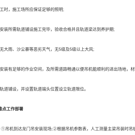
时，施工场所应保证足够的照明;
装所需轨道铺设施工完毕，验收合格并且轨道梁达到养护期;
大雨、沙尘暴等恶劣天气，无5级及5级以上大风;
装有足够的作业空间，及所需道路畅通以便吊机能顺利的进出场地，材料
道铺设，并设置轨道端头位置设立轨道限位。
重难点工作部署
①吊机到达龙门吊安装现场;②根据吊机参数表，人工测量主梁吊装时吊