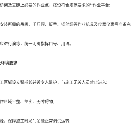
及支腿上必要的作业点，搭设符合规范要求的**作业平台;
装所需的吊机、千斤顶、扳手、钢丝绳等作业机具及仪器仪表需准备充
进行演练，统一明确指挥口号、用语。
业环境要求
区域设立警戒线并设专人监护，与施工无关人员禁止进入;
区域平整、坚实、无障碍物;
，保障施工时龙门吊能正常调试运转;