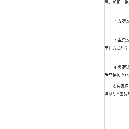
绳、卸扣、拖
(2)支腿安
(3)主梁安
吊挂方式科学
(4)负荷试
后严格检查各
安装现场周
挥以防**事