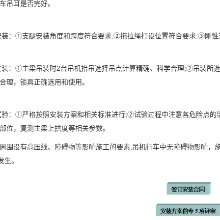
车吊耳是否完好。
装：①支腿安装角度和跨度符合要求;②拖拉绳打设位置符合要求;③刚
装：①主梁吊装时2台吊机抬吊选择吊点计算精确、科学合理;②吊装所
合理，锁具正确选用和使用。
验：①严格按照安装方案和相关标准进行;②试验过程中注意各危险点的监
部位，复测主梁上拱度等相关参数。
围没有高压线、障碍物等影响施工的要素;吊机行车中无障碍物影响，施
故发生。