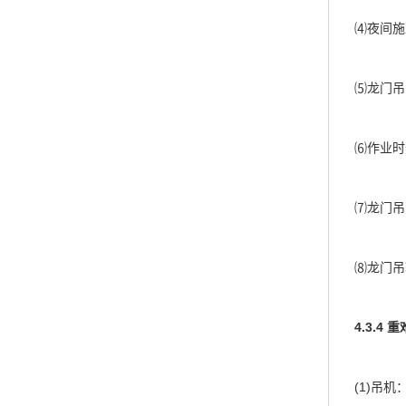
⑷夜间施工
⑸龙门吊安
⑹作业时无
⑺龙门吊安
⑻龙门吊轨
4.3.4 
(1)吊机：