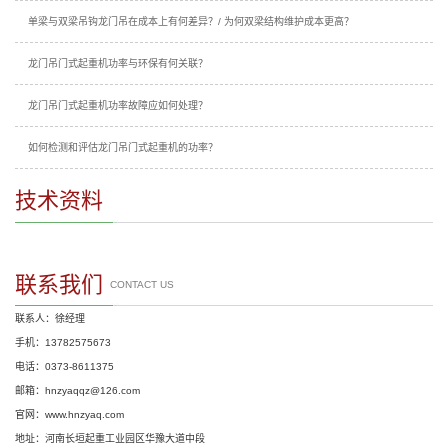
单梁与双梁吊钩龙门吊在成本上有何差异？/ 为何双梁结构维护成本更高？
龙门吊门式起重机功率与环保有何关联？
龙门吊门式起重机功率故障应如何处理？
如何检测和评估龙门吊门式起重机的功率？
技术资料
联系我们
CONTACT US
联系人：徐经理
手机：13782575673
电话：0373-8611375
邮箱：hnzyaqqz@126.com
官网：www.hnzyaq.com
地址：河南长垣起重工业园区华豫大道中段