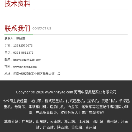
技术资料
联系我们
CONTACT US
联系人：徐经理
手机：13782575673
电话：0373-8611375
邮箱：hnzyaqqz@126.com
官网：www.hnzyaq.com
地址：河南长垣起重工业园区华豫大道中段
Copyright © 2020 www.hnzyaq.com 河南中原奥起实业有限公司
本公司主要经营：
龙门吊
，
桥式起重机
，
门式起重机
，提梁机，货场门机，单梁起
重机，悬臂吊，集装箱门机，造船门机，冶金吊，运梁车等起重配件!集团实力雄
厚，产品质量保证，欢迎各界人士来厂参观考察!
城市分站：
广东站
，
山东站
，
云南站
，
浙江站
，
江苏站
，
四川站
，
贵州站
，
河南
站
，
广西站
，
陕西站
，
重庆站
，
贵州站