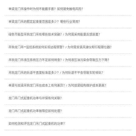
单梁龙门吊操作时为何不能戴手套？如何避免触电风险？
单梁龙门吊的额定起重量范围是多少？哪些行业常用？
绿色节能型吊钩龙门吊有哪些技术突破？/ 为何需采用能量反馈装置？
吊钩龙门吊**监控系统如何实现远程预警？/ 为何需安装风速仪和行程限位器？
吊钩龙门吊液压系统压力不足如何排查？/ 为何液压油污染会导致压力下降？
吊钩龙门吊的轨道平直度标准是多少？/ 为何轨道不平会导致车轮啃轨？
单梁与双梁吊钩龙门吊在成本上有何差异？/ 为何双梁结构维护成本更高？
龙门吊门式起重机功率与环保有何关联？
龙门吊门式起重机功率故障应如何处理？
如何检测和评估龙门吊门式起重机的功率？