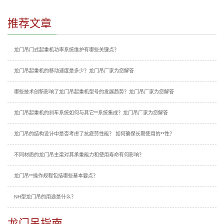
推荐文章
龙门吊门式起重机功率系统维护有哪些关键点？
龙门吊起重机的移动速度是多少？龙门吊厂家为您解答
哪些技术创新影响了龙门吊起重机型号的发展趋势？龙门吊厂家为您解答
龙门吊起重机的刹车系统如何与其它**系统集成？龙门吊厂家为您解答
龙门吊的结构设计中是否考虑了抗疲劳性能？ 如何确保长期使用的**性？
不同材质的龙门吊主梁对其承重能力和使用寿命有何影响？
龙门吊**操作规程包括哪些基本要点？
NH型龙门吊的用途是什么？
龙门吊指南