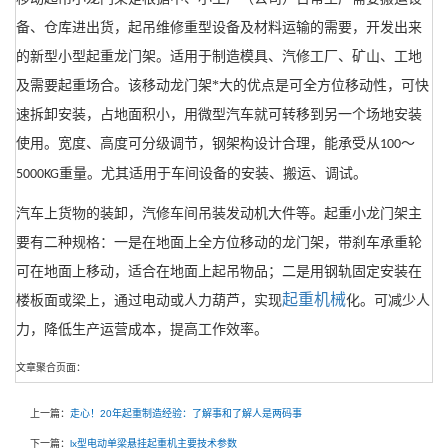
备、仓库进出货，起吊维修重型设备及材料运输的需要，开发出来
的新型小型起重龙门架。适用于制造模具、汽修工厂、矿山、工地
及需要起重场合。该移动龙门架*大的优点是可全方位移动性，可快
速拆卸安装，占地面积小，用微型汽车就可转移到另一个场地安装
使用。宽度、高度可分级调节，钢架构设计合理，能承受从
～
100
重量。尤其适用于车间设备的安装、搬运、调试。
5000KG
汽车上货物的装卸，汽修车间吊装发动机大件等。起重小龙门架主
要有二种规格：一是在地面上全方位移动的龙门架，带刹车承重轮
可在地面上移动，适合在地面上起吊物品；二是用钢轨固定安装在
起重机械
楼板面或梁上，通过电动或人力葫芦，实现
化。可减少人
力，降低生产运营成本，提高工作效率。
文章聚合页面：
上一篇：
走心！20年起重制造经验：了解事和了解人是两码事
下一篇：
lx型电动单梁悬挂起重机主要技术参数