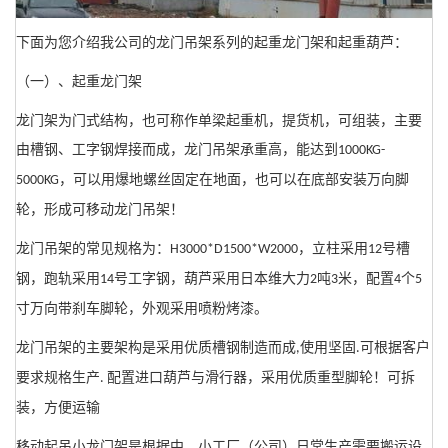
下面为您介绍我公司的龙门吊架系列的起重龙门架和起重葫芦：
（一）、起重龙门架
龙门架为门式结构，也可称作单梁起重机，提货机，可组装，主要
由槽钢、工字钢焊接而成，龙门吊架承重高，能达到
1000KG-
，可以用爆地螺丝固定在地面，也可以在底部安装万向脚
5000KG
轮，形成可移动龙门吊架！
龙门吊架的常见规格为：
，立柱采用
号槽
H3000*D1500*W2000
12
钢，跑轨采用
号工字钢，葫芦采用日本维大力
吨
米，配置
个
14
2
3
4
5
寸万向带刹车脚轮，外观采用喷粉烤漆。
龙门吊架的主要架构是采用优质槽钢制造而成
使用坚固
可根据客户
,
.
要求规格生产
配置进口葫芦与滑行器，采用优质重型脚轮！可拆
.
装，方便运输
移动起吊小龙门架是根据中、小工厂（公司）日常生产需要搬运设