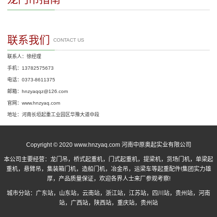
联系我们
CONTACT US
联系人：徐经理
手机：13782575673
电话：0373-8611375
邮箱：hnzyaqqz@126.com
官网：www.hnzyaq.com
地址：河南长垣起重工业园区华豫大道中段
Copyright © 2020 www.hnzyaq.com 河南中原奥起实业有限公司
本公司主要经营：
龙门吊
，
桥式起重机
，
门式起重机
，提梁机，货场门机，单梁起
重机，悬臂吊，集装箱门机，造船门机，冶金吊，运梁车等起重配件!集团实力雄
厚，产品质量保证，欢迎各界人士来厂参观考察!
城市分站：
广东站
，
山东站
，
云南站
，
浙江站
，
江苏站
，
四川站
，
贵州站
，
河南
站
，
广西站
，
陕西站
，
重庆站
，
贵州站