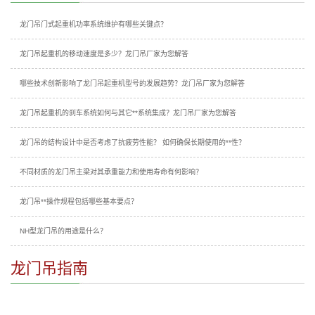
龙门吊门式起重机功率系统维护有哪些关键点？
龙门吊起重机的移动速度是多少？龙门吊厂家为您解答
哪些技术创新影响了龙门吊起重机型号的发展趋势？龙门吊厂家为您解答
龙门吊起重机的刹车系统如何与其它**系统集成？龙门吊厂家为您解答
龙门吊的结构设计中是否考虑了抗疲劳性能？ 如何确保长期使用的**性？
不同材质的龙门吊主梁对其承重能力和使用寿命有何影响？
龙门吊**操作规程包括哪些基本要点？
NH型龙门吊的用途是什么？
龙门吊指南