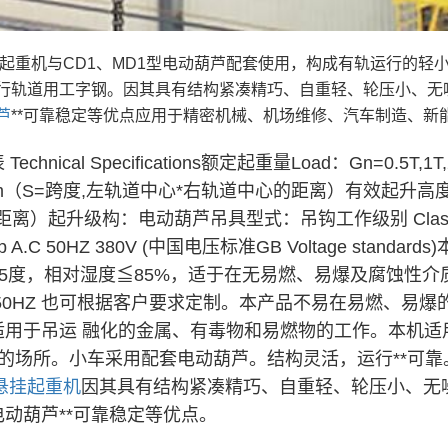
梁起重机与CD1、MD1型电动葫芦配套使用，构成有轨运行的
行轨道用工字钢。因其具有结构紧凑精巧、自重轻、轮压小、无
芦
**可靠稳定等优点应用于精密机械、机场维修、汽车制造、
echnical Specifications额定起重量Load：Gn=0.5T
6m（S=跨度,左轨道中心*右轨道中心的距离）有效起升高度 Lift
距离）起升级构：电动葫芦吊具型式：吊钩工作级别 Class：j
：3p A.C 50HZ 380V (中国电压标准GB Voltage s
~45度，相对湿度≦85%，适于在无易燃、易爆及腐蚀
0V 50HZ 也可根据客户要求定制。本产品不易在易燃、
适用于吊运 融化的金属、有毒物和易燃物的工作。本机适
mm的场所。小车采用配套电动葫芦。结构灵活，运行**
悬挂起重机
因其具有结构紧凑精巧、自重轻、轮压小、无
动葫芦**可靠稳定等优点。