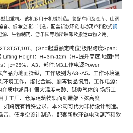
轻小型起重机。该机多用于机械制造。装配车间及仓库、山洞
噪音、低净空设计制造，配套新款环链电动葫芦和欧式
钢
新能源、生物制药、游乐园等场所装卸及搬运重物之用。
,1T,2T,3T,5T,10T。(Gn=起重额定吨位)极限跨度Span：
ing Height：H=3m-12m（H=提升高度,地面*吊
c=25%，A3，部件:M3工作电源Power
tandards)本产品为地面操纵，工作级别为A3~A5。工作环境温
性介质环境工作，熔化金属、剧毒物品慎用。工作电源：
易爆的介质中或具有很大温度与酸、碱类气体的 场所工
用于工厂、仓库建筑物轨面到屋架下弦高度
可靠。如跨度有特殊要求，本公司可代为非标设计制造。
噪音、低净空设计制造，配套新款环链电动葫芦和欧