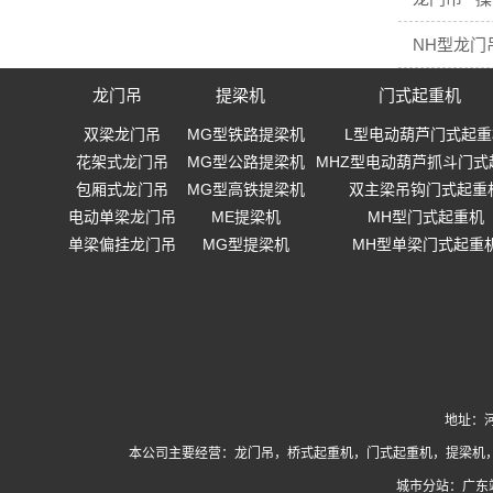
NH型龙门
龙门吊
提梁机
门式起重机
双梁龙门吊
MG型铁路提梁机
L型电动葫芦门式起重
花架式龙门吊
MG型公路提梁机
MHZ型电动葫芦抓斗门式
包厢式龙门吊
MG型高铁提梁机
双主梁吊钩门式起重
电动单梁龙门吊
ME提梁机
MH型门式起重机
单梁偏挂龙门吊
MG型提梁机
MH型单梁门式起重
地址：河
本公司主要经营：
龙门吊
，
桥式起重机
，
门式起重机
，提梁机
城市分站：
广东