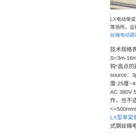
LX电动单
等场所。运
丝绳电动葫
技术规格表 T
S=3m-1
钩*高点的
source
度-25度
AC 38
作，也不
<=500
LX型单梁
式钢丝绳电