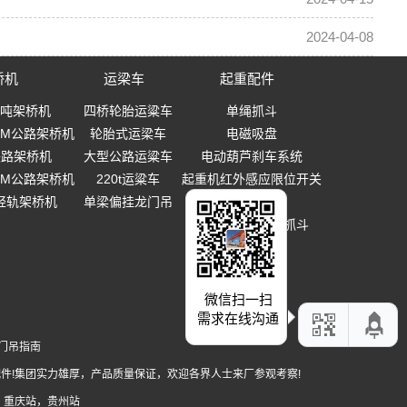
2024-04-08
桥机
运梁车
起重配件
0吨架桥机
四桥轮胎运粱车
单绳抓斗
-40M公路架桥机
轮胎式运梁车
电磁吸盘
0铁路架桥机
大型公路运粱车
电动葫芦刹车系统
-40M公路架桥机
220t运粱车
起重机红外感应限位开关
T轻轨架桥机
单梁偏挂龙门吊
起重吊钩
多瓣式机械设备抓斗
微信扫一扫
需求在线沟通
门吊指南
件!集团实力雄厚，产品质量保证，欢迎各界人士来厂参观考察!
，
重庆站
，
贵州站