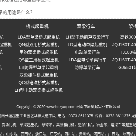
吊的用途是什么？
桥式起重机
双梁行车
架
机
LDA型单梁桥式起重机
LH型电动葫芦双梁行车
高铁90
起重机
QN型双用桥式起重机
LD型电动单梁起重机
JQJ160T
机
吊钩双梁桥式起重机
电动单梁行车
TJ18
QS型三用桥式起重机
LDA型电动单梁行车
JQJ160T
机
LB防爆型单梁起重机
防爆单梁行车
GJ550
双梁抓斗桥式起重机
QC型电磁桥式起重机
LH型电动双梁桥式起重机
Copyright © 2020 www.hnzyaq.com 河南中原奥起实业有限公司
南长垣起重工业园区华豫大道中段 电话：0373-8611375 传真：0373-8611375
龙
，货场门机，单梁起重机，悬臂吊，集装箱门机，造船门机，冶金吊，运梁车等起重配
站
，
山东站
，
云南站
，
浙江站
，
江苏站
，
四川站
，
贵州站
，
河南站
，
广西站
，
陕西站