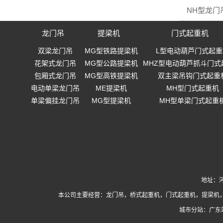
NH型龙门
龙门吊
提梁机
门式起重机
双梁龙门吊
MG型铁路提梁机
L型电动葫芦门式起重
花架式龙门吊
MG型公路提梁机
MHZ型电动葫芦抓斗门式
包厢式龙门吊
MG型高铁提梁机
双主梁吊钩门式起重
电动单梁龙门吊
ME提梁机
MH型门式起重机
单梁偏挂龙门吊
MG型提梁机
MH型单梁门式起重
地址：河
本公司主要经营：
龙门吊
，
桥式起重机
，
门式起重机
，提梁机
城市分站：
广东