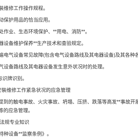
裝维修工作操作规程。
动保护用品的恰当应用。
处作业、生态环境保护、**用电、消防**。
器设备维护保养**生产技术和查验规定。
遍电气设备常见故障(包含电气设备路线及其电器设备)及其各种
气设备路线及其电器设备发生意外状况时的处理。
*标识牌识别。
安裝维修工作紧急状况的应急管理
的触电事故、火灾事故、坍塌、压挤、跌落等高发**事故开展
等的应急管理。
法规专业知识
特种设备**监察条例》。