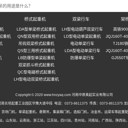
吊的用途是什么？
桥式起重机
双梁行车
架
机
LDA型单梁桥式起重机
LH型电动葫芦双梁行车
高铁90
起重机
QN型双用桥式起重机
LD型电动单梁起重机
JQJ160T
机
吊钩双梁桥式起重机
电动单梁行车
TJ18
QS型三用桥式起重机
LDA型电动单梁行车
JQJ160T
机
LB防爆型单梁起重机
防爆单梁行车
GJ550
双梁抓斗桥式起重机
QC型电磁桥式起重机
LH型电动双梁桥式起重机
Copyright © 2020 www.hnzyaq.com 河南中原奥起实业有限公司
南长垣起重工业园区华豫大道中段 电话：0373-8611375 传真：0373-8611375
龙
，货场门机，单梁起重机，悬臂吊，集装箱门机，造船门机，冶金吊，运梁车等起重配
站
，
山东站
，
云南站
，
浙江站
，
江苏站
，
四川站
，
贵州站
，
河南站
，
广西站
，
陕西站