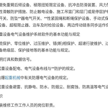
避免重臂后倾设备、極限扭矩限定设备、抗冲击防滑装置、风力
性滑触防护措施、防止触电设备、施工吊篮门和层门或是停层护栏
开关、防坠**器电气开关、**性紧固绳和断绳保护设备、手动式
查设备、超程限止器、泊车及时检验设备、两边传动链条同歩运作
重设备电气设备维护系统软件的基本功能与规定
护、零位维护、过压维护、错(断)相保护、超速行驶维护、
备绝缘层、保护接地等的基本功能与规定。
明灯具和数据信号。
起重设备配电、电气设备布线与**防护的规定。
防爆
起重机械
中有关防爆电气设备的规定。
起重设备避雷、抗静电、防水、防烟尘、耐腐蚀、防高溫等电气设
识
裝维修工作工作人员的岗位职责。