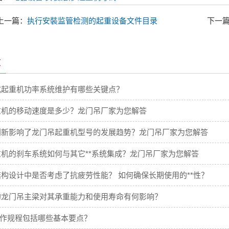
上一篇：
执行安裝监管检测的起重设备文件目录
下一
章
式起重机功率系统维护有哪些关键点？
重机的移动速度是多少？龙门吊厂家为您解答
创新影响了龙门吊起重机型号的发展趋势？龙门吊厂家为您解答
机的刹车系统如何与其它**系统集成？龙门吊厂家为您解答
构设计中是否考虑了抗疲劳性能？ 如何确保长期使用的**性？
的龙门吊主梁对其承重能力和使用寿命有何影响？
操作规程包括哪些基本要点？