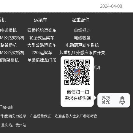
2024-04-08
桥机
运梁车
起重配件
0吨架桥机
四桥轮胎运粱车
单绳抓斗
-40M公路架桥机
轮胎式运梁车
电磁吸盘
0铁路架桥机
大型公路运粱车
电动葫芦刹车系统
-40M公路架桥机
220t运粱车
起重机红外感应限位开关
T轻轨架桥机
单梁偏挂龙门吊
起重吊钩
多瓣式机械设备抓斗
微信扫一扫
需求在线沟通
门吊指南
件!集团实力雄厚，产品质量保证，欢迎各界人士来厂参观考察!
，
重庆站
，
贵州站