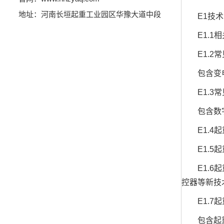
地址：河南长垣起重工业园区华豫大道中段
E1技术
E1.1相
E1.2常
包含变电器
E1.3常
包含数字万
E1.4起
E1.5起
E1.6起
控器等新技
E1.7起
包含起重