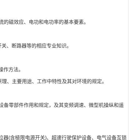
流的磁效应、电功和电功率的基本要素。
开关、断路器等的相应专业知识。
操作方法。
原理、主要用途、工作中特性及其对环境的规定。
设备零部件作用和规定，及其变频调速、微型机操纵和遥
位器(含極限电源开关)、超速行驶保护设备、电气设备互锁