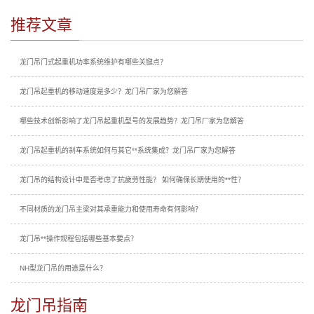
推荐文章
龙门吊门式起重机功率系统维护有哪些关键点？
龙门吊起重机的移动速度是多少？龙门吊厂家为您解答
哪些技术创新影响了龙门吊起重机型号的发展趋势？龙门吊厂家为您解答
龙门吊起重机的刹车系统如何与其它**系统集成？龙门吊厂家为您解答
龙门吊的结构设计中是否考虑了抗疲劳性能？ 如何确保长期使用的**性？
不同材质的龙门吊主梁对其承重能力和使用寿命有何影响？
龙门吊**操作规程包括哪些基本要点？
NH型龙门吊的用途是什么？
龙门吊指南