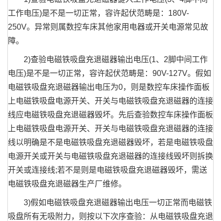
工作电压)是不是一切正常，容许起伏范畴是：180V-
250V。异常则属数控车床其他家用电器或开关电源常见故
障。
2)查验电磁铁吸盘充退磁器输出电压(1、2脚中间工作
电压)是不是一切正常，容许起伏范畴是：90V-127V。假如
电磁铁吸盘充退磁器输出电压为0，则是数控车床操作面板
上电磁铁吸盘电源开关、开关与电磁铁吸盘充退磁器的连接
线应电磁铁吸盘充退磁器毁坏。先后查验数控车床操作面板
上电磁铁吸盘电源开关、开关与电磁铁吸盘充退磁器的连接
线以明确是不是电磁铁吸盘充退磁器毁坏，若是电磁铁吸盘
电源开关或开关与电磁铁吸盘充退磁器的连接线毁坏则拆换
开关或连接线;若不是则是电磁铁吸盘充退磁器毁坏，需送
电磁铁吸盘充退磁器生产厂维修。
3)假如电磁铁吸盘充退磁器输出电压一切正常而电磁铁
吸盘所有无吸附力，则按以下次序查验：从电磁铁吸盘充退