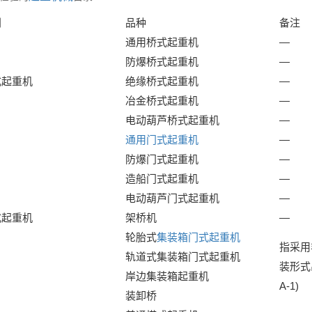
别
品种
备注
通用桥式起重机
—
防爆桥式起重机
—
式起重机
绝缘桥式起重机
—
冶金桥式起重机
—
电动葫芦桥式起重机
—
通用门式起重机
—
防爆门式起重机
—
造船门式起重机
—
电动葫芦门式起重机
—
式起重机
架桥机
—
轮胎式
集装箱门式起重机
指采用
轨道式集装箱门式起重机
装形式
岸边集装箱起重机
A-1)
装卸桥