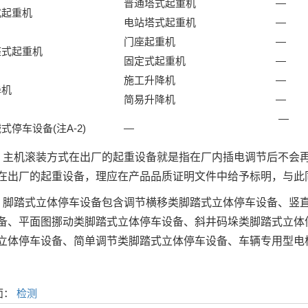
普通塔式起重机
—
式起重机
电站塔式起重机
—
门座起重机
—
座式起重机
固定式起重机
—
施工升降机
—
降机
简易升降机
—
—
式停车设备(注A-2)
—
主机滚装方式在出厂的起重设备就是指在厂内插电调节后不会再
在出厂的起重设备，理应在产品品质证明文件中给予标明，与此
脚踏式立体停车设备包含调节横移类脚踏式立体停车设备、竖
备、平面图挪动类脚踏式立体停车设备、斜井码垛类脚踏式立体
立体停车设备、简单调节类脚踏式立体停车设备、车辆专用型电
面：
检测