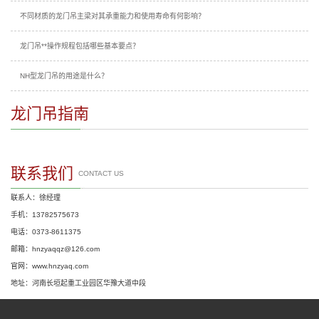
不同材质的龙门吊主梁对其承重能力和使用寿命有何影响？
龙门吊**操作规程包括哪些基本要点？
NH型龙门吊的用途是什么？
龙门吊指南
联系我们
CONTACT US
联系人：徐经理
手机：13782575673
电话：0373-8611375
邮箱：hnzyaqqz@126.com
官网：www.hnzyaq.com
地址：河南长垣起重工业园区华豫大道中段